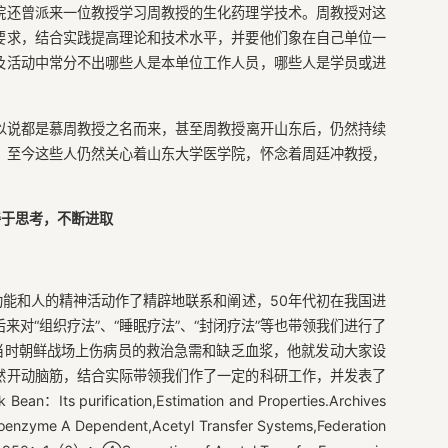
院还曾派来一位教授学习周教授的生化药理学技术。周教授对这
要求，结合实践提高理论和技术水平，并要他们象在自己单位一
及活动中常分不出哪些人是本单位工作人员，哪些人是学员或进
以说都是慕周教授之名而来，甚至周教授离开山东后，仍然持续
。至今这些人仍然关心着山东大学医学院，怀念着周廷冲教授，
善于思考，不断进取
功能和人的精神活动作了精辟地联系和阐述，50年代初在我国进
对“组织疗法”、“睡眠疗法”、“封闭疗法”等也带领我们进行了
当时朝鲜战场上伤病员的救治急需和缺乏血浆，他就发动大家设
然开动脑筋，结合实际带领我们作了一定的科研工作，并发表了
s purification,Estimation and Properties.Archives
nzyme A Dependent,Acetyl Transfer Systems,Federation