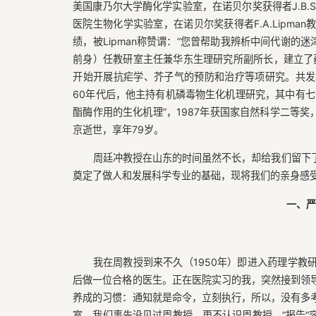
美国康乃尔大学酶化学实验室，在诺贝尔奖获得者J.B.S
医院生物化学实验室，在诺贝尔奖获得者F.A.Lipm
绩，被Lipman称赞谓：“您曾帮助我辨析中间代谢的
前身）任教研室主任兼华东生理研究所副所长，建立了药
开始开展抗疟学、芥子气的预防和治疗等项研究。共发表
60年代后，他主持有机磷毒物生化机理研究，其中有七
酯酶作用的生化机理”，1987年获国家自然科学二等奖
京逝世，享年79岁。
周廷冲教授在山东的时间虽然不长，却给我们留下
奠定了做人和发展科学专业的基础，现将我们的亲身感
一、严
我在周教授到来不久（1950年）即进入药理学
后做一位合格的医生。正在医院实习的我，突然接到领
养成的习惯：通知就是命令，立刻执行，所以，没有多
室。我们事先没见过周教授，更不认识周教授，“报告”