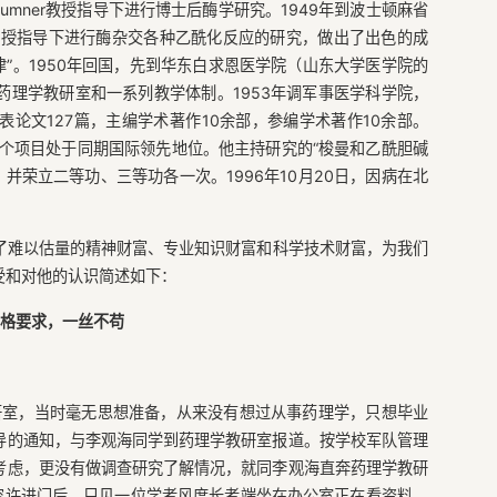
umner教授指导下进行博士后酶学研究。1949年到波士顿麻省
an教授指导下进行酶杂交各种乙酰化反应的研究，做出了出色的成
迷津”。1950年回国，先到华东白求恩医学院（山东大学医学院的
理学教研室和一系列教学体制。1953年调军事医学科学院，
论文127篇，主编学术著作10余部，参编学术著作10余部。
个项目处于同期国际领先地位。他主持研究的“梭曼和乙酰胆碱
，并荣立二等功、三等功各一次。1996年10月20日，因病在北
了难以估量的精神财富、专业知识财富和科学技术财富，为我们
受和对他的认识简述如下：
格要求，一丝不苟
教研室，当时毫无思想准备，从来没有想过从事药理学，只想毕业
导的通知，与李观海同学到药理学教研室报道。按学校军队管理
考虑，更没有做调查研究了解情况，就同李观海直奔药理学教研
容许进门后，只见一位学者风度长者端坐在办公室正在看资料，