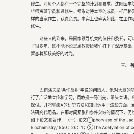
修生。对每个人都有一个完整的计划和要求。沈阳医学
些师资班学员和进修生，都象对待本室的成员一样严格
样的当家作主，认真负责。事实上也确实如此，在工作
修生。
这些人的到来，是国家领导机关的信任和委托，可
了很多年，这不能不说是周教授给我们打下了深厚基础
留恋着那段美好的时光。
三、 
巴甫洛夫是“条件反射”学说的创始人，他对大脑的
行了广泛地宣传和学习，周教授一马当先，带头宣讲。后来
探讨。并将辅酶A的研究方法和知识运用于这些方面。
法研究代用品。在那时间紧张和条件欠缺的情况下，仍
如下论文和著作：（一）论文①phorylase of the Jack Bean：It
Biochemistry,1950；26：1；②The Acetylation of coe