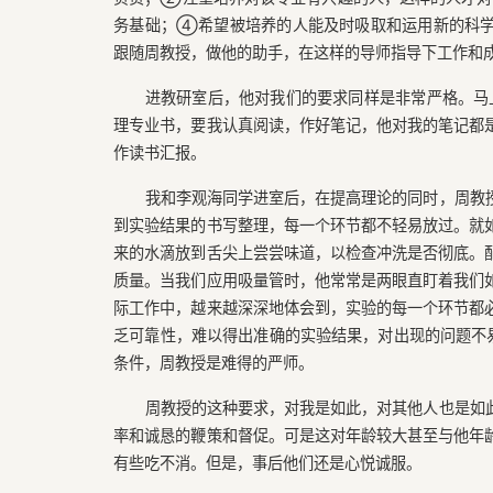
务基础；④希望被培养的人能及时吸取和运用新的科学
跟随周教授，做他的助手，在这样的导师指导下工作和
进教研室后，他对我们的要求同样是非常严格。马上
理专业书，要我认真阅读，作好笔记，他对我的笔记都
作读书汇报。
我和李观海同学进室后，在提高理论的同时，周教
到实验结果的书写整理，每一个环节都不轻易放过。就
来的水滴放到舌尖上尝尝味道，以检查冲洗是否彻底。
质量。当我们应用吸量管时，他常常是两眼直盯着我们
际工作中，越来越深深地体会到，实验的每一个环节都
乏可靠性，难以得出准确的实验结果，对出现的问题不易
条件，周教授是难得的严师。
周教授的这种要求，对我是如此，对其他人也是如
率和诚恳的鞭策和督促。可是这对年龄较大甚至与他年
有些吃不消。但是，事后他们还是心悦诚服。