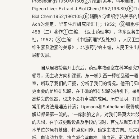
Proceedings,1950:9:160;③介绍酵素学，科学通报，1950：
Pigeon Liver Extract.J Biol Chem,1952;196:89;⑤The
Biol Chem,1952;196:105;⑥辅酶A与组织
Ach的测定，华东生理研究所汇刊；1952；⑧细胞
458（二）著作①主编：《医士药理学》，华东医务生
社，1952；③主编：《中级药理学及处方》，人民卫
维生素及激素的关系》，北京药学会主编，人民卫生出版
最新发展。
自从周教授离开山东后，药理学教研室在科学研究
领导，无主攻方向和课题，东一榔头西一棒槌乱碰一通
室，听取了我们的汇报，分析了我们的情况。他开门见
更重要的是科研思路，在正确的科研思路的指引下，采
高精尖的仪器，也决不会有卓越的成果。历史证明，有
常用的方法是唾液计滴；Lipmann和Suthefian
解却都是第一流的。”一席肺腑之言，对我们是莫大地
的思想，在争取更新设备及手段的同时，首先从现实出
本单位的原有基础、特点和可能，确定主攻方向。后来教
板、血流动力学、抗血凝合溶血栓、脑血管、药动学和