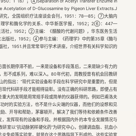
1（6）；④Separation of Acetyl Transfer Enzume in
 Acetylation of D-Glucosamine by Pigeon Liver Extracts.J
疗法关系的研究，全国组织疗法座谈会会刊，1951：78—85；⑦大脑内
学理学和酶化学的关系、中华新医学报，1952；2⑥：447—
活社，1952；②主编：《醋酸的代谢问题》，华东医务生活
生出版社，1952；④参与主编：《药理学》中的第35章《酶与
社，1951.并且常常举行学术讲座，介绍世界有关科学知识的
方面长期停滞不前，一来是设备和手段落后，二来是缺少有力的
，形不成系列，难以深入。80年代初，周教授曾有机会回教研
山的指出：“现代实验设备和手段在科学研究中是重要的，但是
用现代科研手段才能相得益彰。没有正确的科研思路，即便占有
些重大的发明是用常规手段或简单的仪器获得的。例如巴甫洛夫
d 获得成功时的实验方法，也不是什么尖端的仪器，而他们的设想和见
鼓励、开导和帮助，茅塞顿开。解决了我们等待和依赖条件改善
发，发挥现有的设备和手段。并根据国内外的本专业发展情况与
研室以“抗动脉粥样硬化药”为研究中心，创建调血脂、抗血小
抗炎免疫等实验室，就是在这个思路指导下形成的。这些实验室