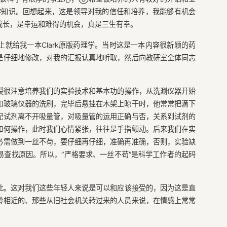
知识。回想起来，这是领导对我的信任和培养，我能够有机会
成长，是幸运和难得的机会，真是三生有幸。
就给我一本Clark原版药理学。当时这是一本内容很新颖的药
是仔细地修改，对我的汇报认真地听取，然后向教研室全体同志
授很注意培养我们的实验技术和基本功的操作，从洗涮仪器开始
如玻璃仪器的洗刷，完毕后悬挂在木架上晾干时，他常常把滴下
配试剂离不开吸量管，对吸量管的运用正确与否，关系到试剂的
如何操作，此时我们心情紧张，往往是手指颤动。后来我们在实
必需做到一丝不苟，要仔细再仔细，准确再准确，否则，实验缺
查找原因。所以，“严格要求、一丝不苟”是科学工作者的起码
此。这对我们这些年轻人来说是可以和应该接受的，因为这是直
龄相近的、那些从旧社会机关转过来的人员来说，在情感上常常