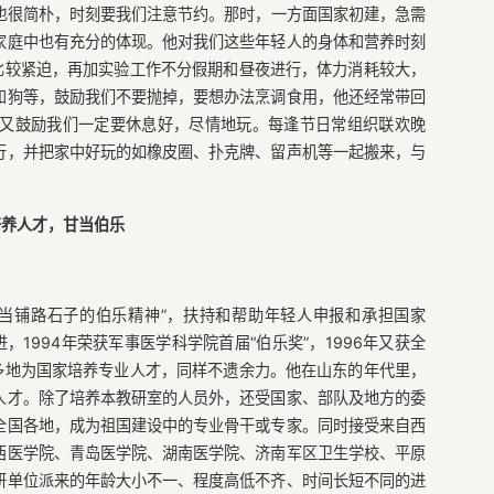
也很简朴，时刻要我们注意节约。那时，一方面国家初建，急需
家庭中也有充分的体现。他对我们这些年轻人的身体和营养时刻
比较紧迫，再加实验工作不分假期和昼夜进行，体力消耗较大，
和狗等，鼓励我们不要抛掉，要想办法烹调食用，他还经常带回
又鼓励我们一定要休息好，尽情地玩。每逢节日常组织联欢晚
行，并把家中好玩的如橡皮圈、扑克牌、留声机等一起搬来，与
培养人才，甘当伯乐
当铺路石子的伯乐精神”，扶持和帮助年轻人申报和承担国家
，1994年荣获军事医学科学院首届“伯乐奖”，1996年又获全
多地为国家培养专业人才，同样不遗余力。他在山东的年代里，
人才。除了培养本教研室的人员外，还受国家、部队及地方的委
全国各地，成为祖国建设中的专业骨干或专家。同时接受来自西
西医学院、青岛医学院、湖南医学院、济南军区卫生学校、平原
研单位派来的年龄大小不一、程度高低不齐、时间长短不同的进