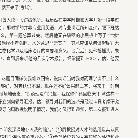
就开始了“考试”。
们每人读一段讲给他听。我虽然在中学时期和大学开始一段学过
者，那时学的并非专业用英语，对专业词汇所知甚少，眼下既然
么，第一题总算过关。然后他又在墙壁的小黑板上写了个“水”
和尚摸不着头脑，水的意思非常宽广，究竟应该从何谈起呢？无
生物化学以及临床治疗的需要和意义。谈完后只见他摇摇头，未
，直到后来听他的几次学术报告，经常提到“H3O”，估计他要
”？这题目同样使我难以回答，说实话当时我对药理学谈不上什么
不够好，对其认识不深，现在还不好谈兴趣二字，将来干一时期
耐烦地表态：“对药理没有兴趣，我保你们还回临床”！就这样一
好立刻向领导汇报。估计领导对我们的选派是经过认真考虑研究
领导向周教授说明了情况，我们才又得到通知，第二次报到进入
个印象深深地存入我的脑海：①周教授对人才的选用及其认真
该科学有浓厚的事业心；③希望被培养的人有较好的外语和业