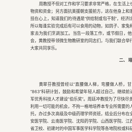
周教授不但对工作和学习要求非常严格，在生活上
物资和资金；另方面抗美援朝支援前方，这在他身上和
挂在心上，知道我们的待遇是“供给制或包干制”，经济
所以每逢实验完成后有可以食用的动物，如鸽子、家兔
家去为我们烹调加工。当告一段落工作，或节假日，他
会，黄教授带领微生物教研室的同志们，与我们联合举
大家共同享乐。
二、 
黄翠芬教授曾经以“直腰做人梯，弯腰做人桥，甘
“863”科研计划，鼓励和希望年轻人超过自己，继续前进
军优秀科技人才建设“伯乐奖”。周廷冲教授为了尽快尽
利用一切可能的机会，不拘一格地培养本专业所需要的
托，办过多次高级及中级药理学师资班，结业后分布在
安医学院、云南医学院、沈阳药学院、山西医学院、江
省卫校、初建时的中国军事医学科学院等各地院校或科