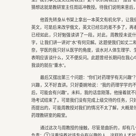
猜想这就是教研室主任周廷冲教授。待我们说明来意后，
他首先转身从书架上拿出一本英文有机化学，让我
英文，可是后来改学俄文，英文已经忘的差不多了，再
已经如此，只好勉强读讲了一段。对此，周教授未说什
字，让我们讲一讲对“水”有何见解。这题使我们如丈二
奈，学医的我只好从医学的角度，谈水对人体生理学、
表明应该谈什么，又不便反问。此题曾经长期闷在我心中
我谈的就在“重水”。
最后又摆出第三个问题：“你们对药理学有无兴趣
兴趣，又不好直讲。只好委婉地说：“我的药理学学的
后，可能会有兴趣”。未料，我的话音刚落，他接着就不
场考试结束了。可是我们没有完成上级交待的任务，只
而提出的，可能周教授对我们的情况不太了解，大概是
药理教研室的殿堂。
通过这次与周教授的接触，尽管是曲折的，却有几
负责；②注重培养对该专业有兴趣的人，这样的人才对