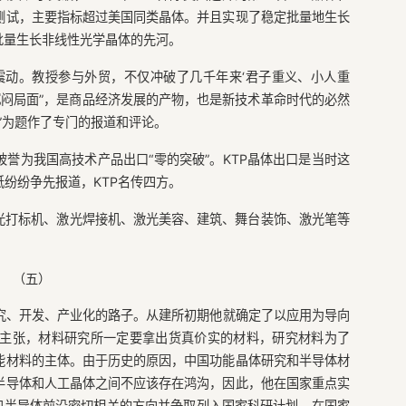
测试，主要指标超过美国同类晶体。并且实现了稳定批量地生长
批量生长非线性光学晶体的先河。
震动。教授参与外贸，不仅冲破了几千年来‘君子重义、小人重
沉闷局面”，是商品经济发展的产物，也是新技术革命时代的必然
商”为题作了专门的报道和评论。
被誉为我国高技术产品出口“零的突破”。KTP晶体出口是当时这
纷纷争先报道，KTP名传四方。
激光打标机、激光焊接机、激光美容、建筑、舞台装饰、激光笔等
（五）
究、开发、产业化的路子。从建所初期他就确定了以应用为导向
主张，材料研究所一定要拿出货真价实的材料，研究材料为了
能材料的主体。由于历史的原因，中国功能晶体研究和半导体材
半导体和人工晶体之间不应该存在鸿沟，因此，他在国家重点实
和半导体前沿密切相关的方向并争取列入国家科研计划。在国家