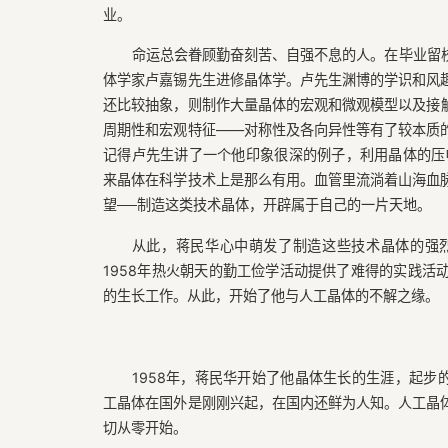
业。
命运总会眷顾勤奋刻苦、自强不息的人。在毕业留
体学家卢嘉锡先生进修晶体学。卢先生渊博的学识和风
还比较抽象，则制作大量晶体的宏观和微观模型以及接
周期性和宏观特征——对称性及各向异性等有了较本质
记得卢先生讲了一个他印象很深的例子，利用晶体的压
来晶体在科学技术上是那么有用。血管里流淌着山海血
望──制造这类技术晶体，开辟属于自己的一片天地。
从此，蒋民华心中萌发了制造这些技术晶体的强
1958年热火朝天的勤工俭学活动提供了难得的实践活
的生长工作。从此，开始了他与人工晶体的不解之缘。
1958年，蒋民华开始了他晶体生长的生涯，起步
工晶体在国外是刚刚兴起，在国内还鲜为人知。人工晶
切从零开始。