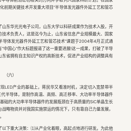
业化前期关键技术开发重大项目“半导体发光器件外延工艺和管芯
了山东华光光电子公司，山东大学以科研成果作为技术入股，开
的技术负责人，这是迄今为止，山东省信息产业规模最大、国家
半导体发光器件外延工艺和管芯技术”课题于2004年4月正式通
“中国心”作大标题报道了这一重要进展!这一成果，打破了半导
山东省拥有自主知识产权的高新技术，促进产业结构的调整具有
（六）
实现LED产业的基础上，蒋民华又看准时机，决定切入宽禁带半
第三代半导体，是制作高温、高频、高迁移率、大功率半导体器件
为基础的大功率半导体器件的发展瓶颈在于高质量的SiC单晶生长
为战略物资并对我国实施禁运的情况下，只有靠自己力量发展，
。
了以下重大决策：⑴从产业化着眼，高起点地进行研发。为此他