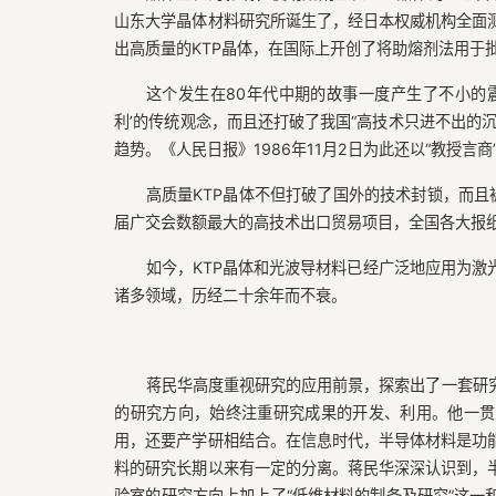
山东大学晶体材料研究所诞生了，经日本权威机构全面
出高质量的KTP晶体，在国际上开创了将助熔剂法用于
这个发生在80年代中期的故事一度产生了不小的
利’的传统观念，而且还打破了我国“高技术只进不出的
趋势。《人民日报》1986年11月2日为此还以“教授言
高质量KTP晶体不但打破了国外的技术封锁，而且
届广交会数额最大的高技术出口贸易项目，全国各大报纸
如今，KTP晶体和光波导材料已经广泛地应用为
诸多领域，历经二十余年而不衰。
蒋民华高度重视研究的应用前景，探索出了一套研
的研究方向，始终注重研究成果的开发、利用。他一贯
用，还要产学研相结合。在信息时代，半导体材料是功
料的研究长期以来有一定的分离。蒋民华深深认识到，
验室的研究方向上加上了“低维材料的制备及研究”这一