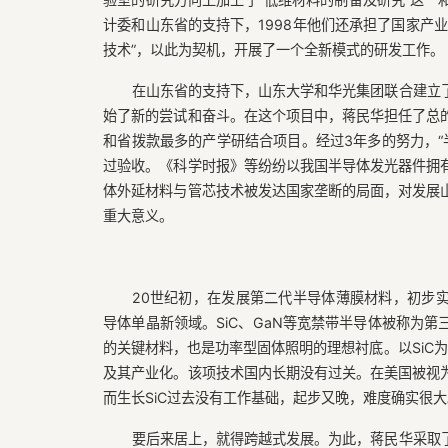
计委和山东省的支持下，1998年他们还承担了国家产
技术”，以此为契机，开展了一个全新模式的研发工作。
在山东省的支持下，山东大学和华光集团联合建立
始了新的尝试和奋斗。在这个项目中，蒋民华担任了总
和省拨款最多的产学研结合项目。经过3年多的努力，“
过验收。《科学时报》等纷纷以我国半导体发光器件拥有
体外延材料与管芯技术被发达国家垄断的局面，对发展
重大意义。
20世纪初，在发展第二代半导体薄膜材料，初步
导体单晶新领域。SiC、GaN等宽禁带半导体被称为
的关键材料，也是功率型固体照明的理想衬底。以SiC
及其产业化。该项技术国内长期没有过关。在美国被视
而生长SiC过去没有工作基础，起步又晚，难度确实很大
要后来居上，就得跨越式发展。为此，蒋民华采取