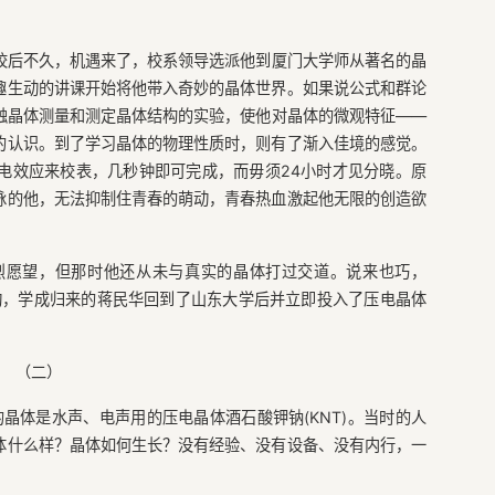
校后不久，机遇来了，校系领导选派他到厦门大学师从著名的晶
趣生动的讲课开始将他带入奇妙的晶体世界。如果说公式和群论
触晶体测量和测定晶体结构的实验，使他对晶体的微观特征——
的认识。到了学习晶体的物理性质时，则有了渐入佳境的感觉。
电效应来校表，几秒钟即可完成，而毋须24小时才见分晓。原
脉的他，无法抑制住青春的萌动，青春热血激起他无限的创造欲
烈愿望，但那时他还从未与真实的晶体打过交道。说来也巧，
动，学成归来的蒋民华回到了山东大学后并立即投入了压电晶体
（二）
的晶体是水声、电声用的压电晶体酒石酸钾钠(KNT)。当时的人
体什么样？晶体如何生长？没有经验、没有设备、没有内行，一