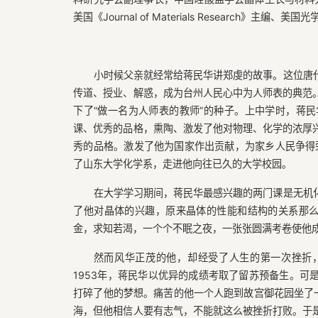
美国《Journal of Materials Research》主编、
小时候父亲就经常给蒋民华讲郑虔的故事。这位唐
传道、授业、解惑，成为台州人民心中为人师表的典范
下了“做一名为人师表的教师”的种子。上中学时，蒋
课、优秀的品格，熏陶、激发了他对物理、化学的浓厚
秀的品格。激发了他为国家作出贡献，为家乡人民争得荣
了山东大学化学系，走进他向往已久的大学校园。
在大学学习期间，蒋民华最感兴趣的两门课是无机
了他对晶体的兴趣，原来晶体的性能和结构的关系那么
金，求知若渴，一个个不眠之夜，一张张圆满考卷使他
然而风华正茂的他，却经受了人生的第一次挫折，
1953年，蒋民华以优异的成绩考取了留苏预备生。可
打碎了他的梦想。痛苦的他一个人跑到故宫御花园坐了一
海，但他相信人要有志气，不能就这么被挫折打败。于