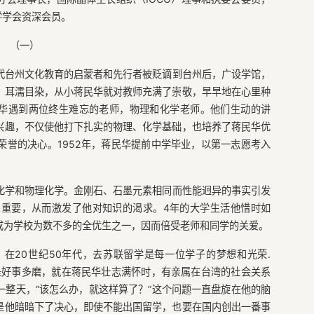
美国光学学会资深会员。
（一）
代台州文化教育的启蒙者和先行者被贬谪到台州后，广设学馆，
。耳濡目染，从小蒋民华就对教师充满了崇敬，早早地在心里种
民华遇到两位终生难忘的老师，物理和化学老师。他们生动的讲
兴趣，不仅使他打下扎实的物理、化学基础，也培养了蒋民华优
誉的决心。1952年，蒋民华提前中学毕业，以第一志愿考入
化学和物理化学。金刚石、石墨元素相同而性能迥异的事实引发
重要，从而激发了他对知识的渴求。4年的大学生活他惜时如
成为学校为数不多的全优生之一，因而倍受老师和同学的关爱。
在20世纪50年代，去苏联留学是每一位学子的梦想和光荣.
是好事多磨，就在蒋民华壮志满怀时，有亲属在台湾的社会关系
整天，“该怎么办，就这样算了？”这个问题一直盘旋在他的脑
是他暗暗下了决心，即使不能出国留学，也要在国内创出一番事