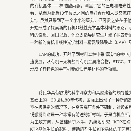
的有机晶体——樟脑酸丙酮，测量了它的压电和电光性
看，从而为此后10年彼此之间的良好合作和人员交流打
菇”，虽然只采到了一个小小的蘑菇，但可贵之处在于
开始形成了探索新的有机非线性光学晶体材料的思路。
料的设想，回国以后，他立即指导研究生开始了探索新
一种新的有机非线性光学材料－精氨酸磷酸盐（LAP）
LAP的成功，开辟了到材料森林中采“蘑菇”的林
速发展。从有机－无机盐到有机金属络合物，BTCC，T
形成了有特色的半有机非线性光学材料的新领域。
蒋民华具有敏锐的科学洞察力和高屋建瓴的领导能
基础上的，20世纪80年代初，国际上出现了一种新的
室在极保密的情况下，在高温高压条件下研制，对设备
锐感觉到这是一种非常有前途的新材料。于是当机立断
为主攻方向，从基础研究入手，系统地研究了KTP在
KTP晶体生长的影响，使助熔剂生长KTP晶体的工艺首