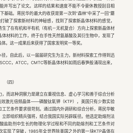
能并写出了论文。这样的结果和速度不能不令豪休教授刮目相
下基础。蒋民华的最大的收获是第一次到“森林”中采了一回“蘑
他打破了探索新材料的神秘感，找到了探索新晶体材料的感觉，
萌生了在有机和半有机（有机－无机复合）方向上探索新晶体材
晶体材料的工作，终于在手性天然氨基酸及其衍生物中，发现了
晶体。这一成果后来获得了国家发明奖一等奖。
中小径，自此后，以一届届研究生为主力，新材料探索工作得到迅
SCCC，ATCC，CMTC等新晶体材料如雨后春笋般涌现出来，
（四）
力，而这种洞察力是建立在重视信息、虚心学习和善于综合分析
高效激光倍频晶体——磷酸钛氧钾（KTP），美国只有少数实验
和工艺条件要求很苛刻。通过国内外调研和综合分析，蒋民华敏
，立即组织精兵强将，结合我国实际另辟蹊径。他选定助熔剂法
磷酸盐助剂中生长的物理化学过程和不同的助熔剂和工艺条件对
次实现了突破，1985年全世界除美国之外的第一块KTP晶体在