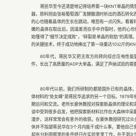
蒋民华至今还清楚地记得培养第一块KNT单晶的
器，原料则由张裕葡萄酒厂发酵酿酒时析出的酒石转化
的心也随着晶体的生长在跳动，唯恐有一点闪失。看着
嫩的晶体在取出后，因温差而在手中炸裂时，他的心也像
始懂得了“细节决定成败”，“碎裂是单晶的软肋”的真
的关键技术，终于成功地捧出了第一块重达10公斤的KN
60年代，蒋民华又把主攻方向转向综合压电性能
件，长出了高质量的ADP大单晶，满足了声纳试验的需
80年代以前，我们所研制的都是国外已有的晶体
体材料的“处女峰”是蒋民华追求的另一个目标。197
期访问和交流。老所长豪休教授对探索新晶体的理论和
谈中受到很多启发，他把探索新材料比作在大森林中采
漫步，这样常常会有意外的收获。在豪休教授研究过众多
休并不指望蒋民华在3个月内能干成什么事，要他自己安
却充分利用那里的条件终日在实验室里工作，在不到3