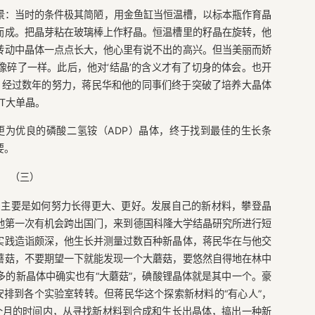
情景：当时的条件极其简陋，用金鱼缸当恒温槽，以标本瓶作育晶
而成。把晶芽粘在玻璃棒上作籽晶。恒温槽里的籽晶在旋转，他
转动中晶体一点点长大，他心里有说不出的高兴。但当美丽而娇
碎了一样。此后，他对‘结晶’的含义才有了切身的体会。也开
理。经过数年的努力，蒋民华和他的同事们终于突破了培养大晶体
T大单晶。
更为优良的磷酸二氢铵（ADP）晶体，终于找到最佳的生长条
要。
（三）
，主要是如何努力长得更大、更好。发展自己的新材料，攀登晶
9年他第一次有机会跨出国门，来到德国科隆大学结晶研究所进行短
实践造诣颇深，他生长并测量过数百种新晶体，蒋民华在与他交
蘑菇，不要期望一下就能发现一个大蘑菇，要悠然自得地在林中
的新晶体中确实也有“大蘑菇”，碘酸锂晶体就是其中一个。豪
排到各个实验室转转。但蒋民华这个探索新材料的“有心人”，
个月的时间内，从寻找新材料到合成和生长出晶体，搞出一种新