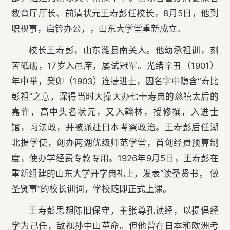
教育厅厅长、前清状元王寿彭任校长，8月5日，他到
职视事，启钤办公，，山东大学堂重新成立。
校长王寿彭，山东潍县南关人。他幼承祖训，刻
苦砥砺，17岁入邑庠，屡试冠军。光绪辛丑（1901）
年中举，癸卯（1903）连捷进士，因名字中隐含“寿比
彭祖”之意，深得当时大操大办七十寿典的慈禧太后的
嘉许，高中头名状元，又入翰林，授修撰，入进士
馆，习法政，并被派赴日本考察政治。王寿彭后任湖
北提学使，创办两湖优级师范学堂，首创经费预算制
度，使办学经费专款专用。1926年9月5日，王寿彭在
重新组建的山东大学开学典礼上，发表“读圣贤书， 做
圣贤事”的校长训词，学校随即正式上课。
王寿彭思想陈旧保守，主张尊孔读经，以提倡经
学为己任，敌视孙中山革命。但他曾在日本和欧洲考