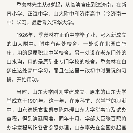
季羡林先生从6岁起，从临清官庄到达济南，在新
育小学、正谊中学、山大附中和济南高中（今济南一
中）学习，最后考入清华大学。
1926年，季羡林在正谊中学毕了业，考入新成立
的山大附中。附中有两处校舍，一处设在北园白鹤
庄，用的是原职业中学校舍。另一处设在老东门外的
山水沟，用的是原矿业专门学校的校舍。季羡林在白
鹤庄这处高中学习，而且在这里一改初中时爱玩的习
惯，开始用功。
当时，山东大学刚刚重建成立。原来的山东大学
堂成立于1901年。这一年，在废科举、兴学堂的浪潮
中，山东巡抚袁世凯奏陈办理山东大学堂事宜及试办
章程，得到清廷照准，同年十月，学部大臣张百熙将
办学章程转饬各省参照办理，山东率先在全国办起官