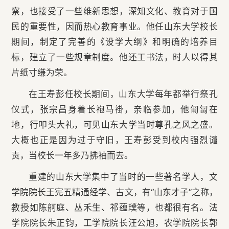
察，也接受了一些维新思想，深知文化、教育对于国
民的重要性，因而热心教育事业。他任山东大学校长
期间，制定了完善的《设学大纲》和明确的培养目
标，建立了一些规章制度。他还工书法，时人以得其
片纸寸缣为荣。
在王寿彭任校长期间，山东大学每年都举行祭孔
仪式，张宗昌身着长袍马褂，亲临参加，他匍匐在
地，行叩头大礼，可见山东大学当时尊孔之风之盛。
大概也正是因为过于守旧，王寿彭受到校内强烈谴
责，当校长一年多乃拂袖而去。
重建的山东大学集中了当时的一些著名学人，文
学院院长王宪五精通经学、古文，有“山东才子”之称，
教授如陈舸庭、丛禾生、祁蕴璞等，也都很有名。法
学院院长朱正钧，工学院院长汪公旭，农学院院长郭