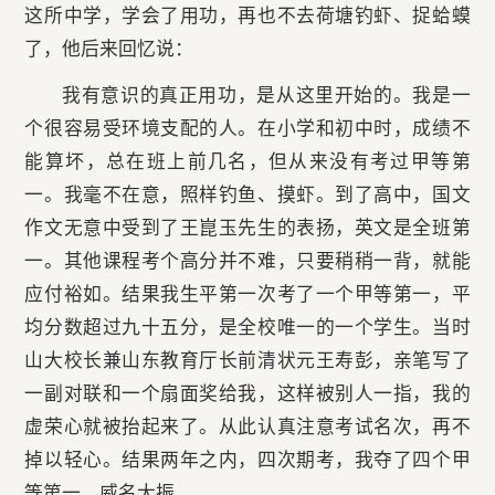
这所中学，学会了用功，再也不去荷塘钓虾、捉蛤蟆
了，他后来回忆说：
我有意识的真正用功，是从这里开始的。我是一
个很容易受环境支配的人。在小学和初中时，成绩不
能算坏，总在班上前几名，但从来没有考过甲等第
一。我毫不在意，照样钓鱼、摸虾。到了高中，国文
作文无意中受到了王崑玉先生的表扬，英文是全班第
一。其他课程考个高分并不难，只要稍稍一背，就能
应付裕如。结果我生平第一次考了一个甲等第一，平
均分数超过九十五分，是全校唯一的一个学生。当时
山大校长兼山东教育厅长前清状元王寿彭，亲笔写了
一副对联和一个扇面奖给我，这样被别人一指，我的
虚荣心就被抬起来了。从此认真注意考试名次，再不
掉以轻心。结果两年之内，四次期考，我夺了四个甲
等第一，威名大振。