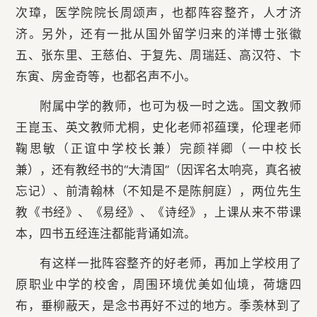
次璋，医学院院长周颂声，也都阵容整齐，人才济
济。另外，还有一批从国外留学归来的洋博士张徽
五、张东里、王慈伯、于复先、周瑞廷、高汉符、卞
东寅、房金奇等，也都名声不小。
附属中学的教师，也可为极一时之选。国文教师
王崑玉、英文教师尤桐，史化老师祁蕴璞，伦理老师
鞠思敏（正谊中学校长兼）完颜祥卿（一中校长
兼），还有教经书的“大清国”（因诨名太响亮，真名被
忘记）、前清翰林（不知是不是陈舸庭），两位先生
教《书经》、《易经》、《诗经》，上课从来不带课
本，四书五经连注都能背诵如流。
有这样一批阵容整齐的好老师，再加上学校用了
原职业中学的校舍，周围环境优美如仙境，荷塘四
布，垂柳蔽天，是念书再好不过的地方。季羡林到了