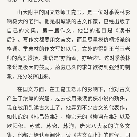
山大附中的国文老师王崑玉，是一位对季羡林影
响极大的老师。他是桐城派的古文作家，已经出版了
自己的文集。第一篇作文，他出的题目是《读书
后》。写作文都要用文言文，而且尽量模仿桐城派的
格调。季羡林的作文写好以后，意外的得到王崑玉老
师的高度赞扬，批语是“亦简劲，亦畅达”。这对季羡林
来说是极大的鼓励，蕴藏已久的求知欲得到强烈的刺
激，充分发挥出来。
在国文方面，在王崑玉老师的影响下，他对古文
产生了浓厚的兴趣，过去被用来读武侠小说的劲头，
现在被用到读古文上了。他弄到不少古文的代表作，
如韩愈的《韩昌黎集》，柳宗元的《柳河东集》以及
欧阳修、苏轼、苏辙、苏洵，唐宋八大家的许多文
集，他都开始认真阅读。读《古文观止》的时候，司