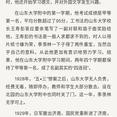
时，他还开始学习德文，并对外国文学发生兴趣。
在山东大学附中的第一学期，他考试成绩是甲等
第一名，平均分数超过了95分，工书法的山东大学校
长王寿彭答应要亲笔写了一副对联和扇子面奖励给
他。王寿彭的书法是一般人求都求不到的，时人以得
片纸寸缣为荣，季羡林一下子得了两件墨宝，当然出
乎自己的意料。从此他更加有意识地努力学习。结
果，他在山东大学附中学习期间，两年四个学期都保
持了甲等第一名，成了名副其实的“四连冠”。
1928年，“五•三”惨案之后，山东大学无人负责，
经费无着，随即停办，教师和学生大部分散去。设在
北园的山东大学附中也同时关了门。这一年，季羡林
无学可上。
1929年，日军撤出济南，国民党重新进了济南，