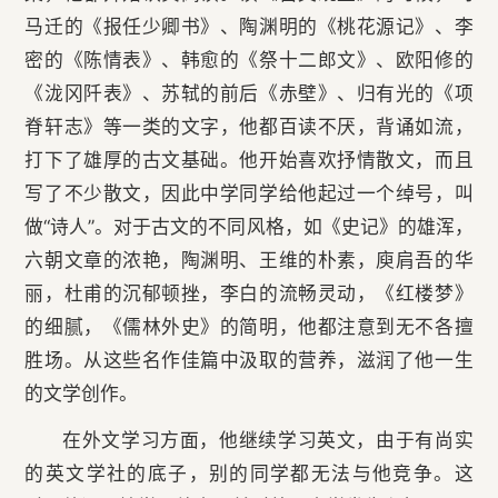
马迁的《报任少卿书》、陶渊明的《桃花源记》、李
密的《陈情表》、韩愈的《祭十二郎文》、欧阳修的
《泷冈阡表》、苏轼的前后《赤壁》、归有光的《项
脊轩志》等一类的文字，他都百读不厌，背诵如流，
打下了雄厚的古文基础。他开始喜欢抒情散文，而且
写了不少散文，因此中学同学给他起过一个绰号，叫
做“诗人”。对于古文的不同风格，如《史记》的雄浑，
六朝文章的浓艳，陶渊明、王维的朴素，庾肩吾的华
丽，杜甫的沉郁顿挫，李白的流畅灵动，《红楼梦》
的细腻，《儒林外史》的简明，他都注意到无不各擅
胜场。从这些名作佳篇中汲取的营养，滋润了他一生
的文学创作。
在外文学习方面，他继续学习英文，由于有尚实
的英文学社的底子，别的同学都无法与他竞争。这