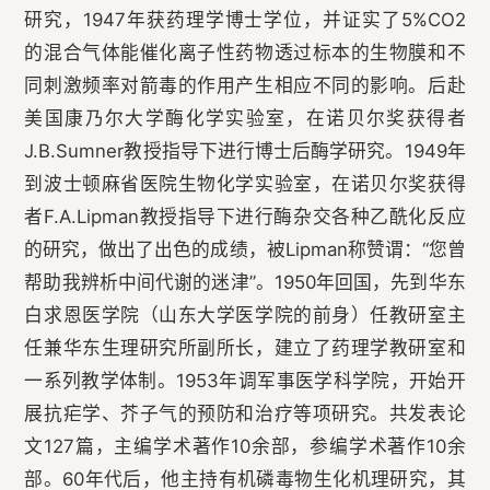
研究，1947年获药理学博士学位，并证实了5%CO2
的混合气体能催化离子性药物透过标本的生物膜和不
同刺激频率对箭毒的作用产生相应不同的影响。后赴
美国康乃尔大学酶化学实验室，在诺贝尔奖获得者
J.B.Sumner教授指导下进行博士后酶学研究。1949年
到波士顿麻省医院生物化学实验室，在诺贝尔奖获得
者F.A.Lipman教授指导下进行酶杂交各种乙酰化反应
的研究，做出了出色的成绩，被Lipman称赞谓：“您曾
帮助我辨析中间代谢的迷津”。1950年回国，先到华东
白求恩医学院（山东大学医学院的前身）任教研室主
任兼华东生理研究所副所长，建立了药理学教研室和
一系列教学体制。1953年调军事医学科学院，开始开
展抗疟学、芥子气的预防和治疗等项研究。共发表论
文127篇，主编学术著作10余部，参编学术著作10余
部。60年代后，他主持有机磷毒物生化机理研究，其