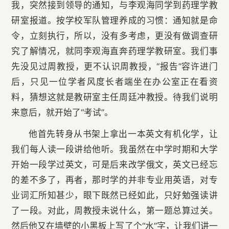
我，突然接到领导的通知，与李观海同学到药理学教
研室报道。按学校军队管理养成的习惯：通知就是命
令，立刻执行，所以，没有多考虑，更没有做调查研
究了解情况，就同李观海直奔药理学教研室。我们事
先没见过周教授，更不认识周教授，“报告”容许进门
后，只见一位学者风度长者端坐在办公室正在看资
料，猜想这就是教研室主任周廷冲教授。待我们说明
来意后，就开始了“考试”。
他首先转身从书架上拿出一本英文有机化学，让
我们每人读一段讲给他听。我虽然在中学时期和大学
开始一段学过英文，可是后来改学俄文，英文已经忘
的差不多了，再者，那时学的并非专业用英语，对专
业词汇所知甚少，眼下既然已经如此，只好勉强读讲
了一段。对此，周教授未说什么，第一题总算过关。
然后他又在墙壁的小黑板上写了个“水”字，让我们讲一