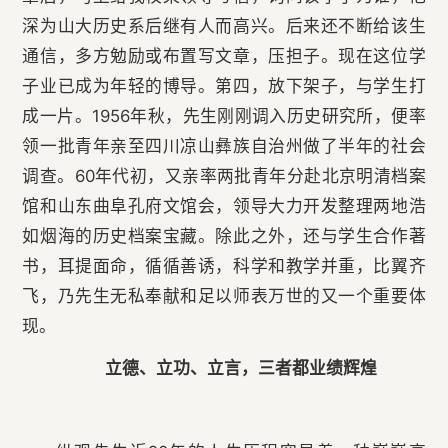
深为山大历史系后继有人而高兴。后来还不断给该生
通信，多方勉励或布置写文章，压担子。现在这位学
子业已成为年轻的博导。第四，放下架子，与学生打
成一片。1956年秋，先生刚刚调入历史研究所，便率
领一批青年亲至四川凉山彝族自治州做了半年的社会
调查。60年代初，又亲率两批青年分赴北京明清档案
馆和山东曲阜孔府文馆会，领导大力开发整理两地浩
如烟海的历史档案宝藏。除此之外，还与学生合作著
书，耳提面命，循循善诱，科学和教学并重，比翼齐
飞，乃先生无私奉献和足以师表万世的又一个重要体
现。
立德、立功、立言，三者都业绩辉煌