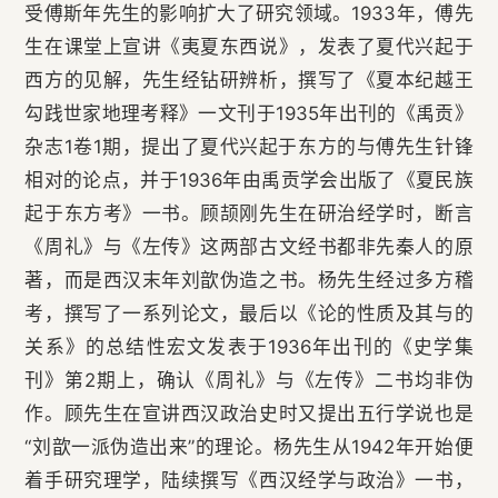
受傅斯年先生的影响扩大了研究领域。1933年，傅先
生在课堂上宣讲《夷夏东西说》，发表了夏代兴起于
西方的见解，先生经钻研辨析，撰写了《夏本纪越王
勾践世家地理考释》一文刊于1935年出刊的《禹贡》
杂志1卷1期，提出了夏代兴起于东方的与傅先生针锋
相对的论点，并于1936年由禹贡学会出版了《夏民族
起于东方考》一书。顾颉刚先生在研治经学时，断言
《周礼》与《左传》这两部古文经书都非先秦人的原
著，而是西汉末年刘歆伪造之书。杨先生经过多方稽
考，撰写了一系列论文，最后以《论的性质及其与的
关系》的总结性宏文发表于1936年出刊的《史学集
刊》第2期上，确认《周礼》与《左传》二书均非伪
作。顾先生在宣讲西汉政治史时又提出五行学说也是
“刘歆一派伪造出来”的理论。杨先生从1942年开始便
着手研究理学，陆续撰写《西汉经学与政治》一书，