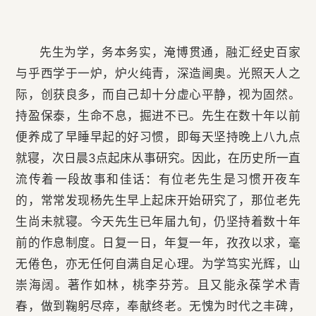
先生为学，务本务实，淹博贯通，融汇经史百家
与乎西学于一炉，炉火纯青，深造阃奥。光照天人之
际，创获良多，而自己却十分虚心平静，视为固然。
持盈保泰，生命不息，掘进不已。先生在数十年以前
便养成了早睡早起的好习惯，即每天坚持晚上八九点
就寝，次日晨3点起床从事研究。因此，在历史所一直
流传着一段故事和佳话：有位老先生是习惯开夜车
的，常常发现杨先生早上起床开始研究了，那位老先
生尚未就寝。今天先生已年届九旬，仍坚持着数十年
前的作息制度。日复一日，年复一年，孜孜以求，毫
无倦色，亦无任何自满自足心理。为学笃实光辉，山
崇海阔。著作如林，桃李芬芳。且又能永葆学术青
春，做到鞠躬尽瘁，奉献终老。无愧为时代之丰碑，