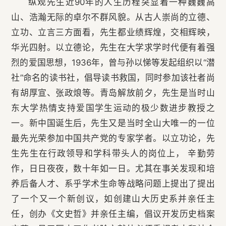
纵观先生近90年的人生历程突显着一种巍巍高
山、浩瀚无际的卓尔不群风貌。从古人崇尚的立德、
立功、立言三方面看，先生都业绩辉煌，交相辉映，
华光四射。以立德论，先生在大学求学时代便有着强
烈的爱国思想，1936年，曾与孙以悌等发起组织以“潜
社”命名的读书社，倡导读书救国，同时参加该社者尚
有胡厚宣、张政烺等。青岛解放前夕，先生是当时山
东大学热情支持爱国学生运动的极少数进步教授之
一。新中国诞生后，先生又是当时全山大唯一的一位
最先光荣参加中国共产党的专家学者。以立功论，先
生先生在行政领导和学科带头人的岗位上， 辛勤劳
作，日日夜夜，数十年如一日。尤其在事关发现和培
养后备人才、系乎学术生命等战略问题上提出了提出
了一个又一个新创议，如创建山大历史系并亲任主
任，创办《文史哲》并亲任主编，倡议开发历史档案