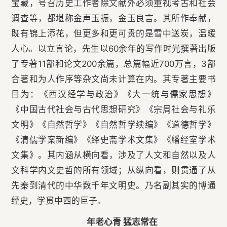
宝藏，号召历史工作者除文献外必须重视考古和社会
调查等，都堪称金声玉振，金玉良言。其所作奉献，
既有锦上添花，但更多和更可贵的是雪中送炭，温暖
人心。以立言论，先生以60余年的写作时光撰著出版
了专著11部和论文200余篇，总篇幅近700万言，3部
合著和为人作序等杂文尚未计算在内。其专著主要书
目为：《西汉经学与政治》《大一统与儒家思想》
《中国古代社会与古代思想研究》《宗周社会与礼乐
文明》《自然哲学》《自然哲学续编》《道德哲学》
《清儒学案新编》《绎史斋学术文集》《繙经室学术
文集》。其内涵从横向看，涉及了人文和自然以及人
文科学内文史哲的所有领域；从纵向看，则贯通了从
先秦到清代的中华数千年文明史。乃名副其实的博通
经史，学贯中西的巨子。
年老心青 猛志常在