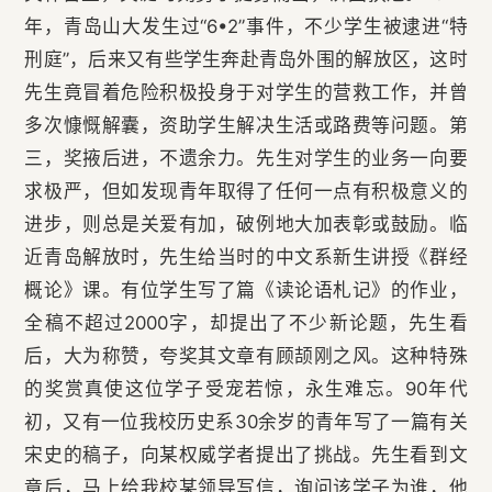
年，青岛山大发生过“6•2”事件，不少学生被逮进“特
刑庭”，后来又有些学生奔赴青岛外围的解放区，这时
先生竟冒着危险积极投身于对学生的营救工作，并曾
多次慷慨解囊，资助学生解决生活或路费等问题。第
三，奖掖后进，不遗余力。先生对学生的业务一向要
求极严，但如发现青年取得了任何一点有积极意义的
进步，则总是关爱有加，破例地大加表彰或鼓励。临
近青岛解放时，先生给当时的中文系新生讲授《群经
概论》课。有位学生写了篇《读论语札记》的作业，
全稿不超过2000字，却提出了不少新论题，先生看
后，大为称赞，夸奖其文章有顾颉刚之风。这种特殊
的奖赏真使这位学子受宠若惊，永生难忘。90年代
初，又有一位我校历史系30余岁的青年写了一篇有关
宋史的稿子，向某权威学者提出了挑战。先生看到文
章后，马上给我校某领导写信，询问该学子为谁，他