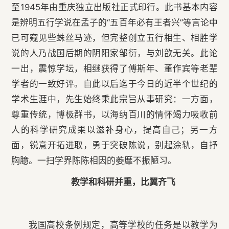
至1945年由重庆独立出版社正式印行。此书基本内容
是辨明五行学说在孟子的“五百年必有王者兴”等言论中
已可窥见些蛛丝马迹，但完整创立五行相生、相胜学
说的人乃战国后期的阴阳家邹衍，与刘歆无关。此论
一出，震惊学坛，相继获得了傅斯年、董作宾等老辈
学者的一致好评。自此以后迄于今日的近半个世纪的
学术生涯中，先生始终秉此宗旨从事研究：一方面，
尊重传统，博极群书，以海纳百川的情怀竭力吸收前
人的科学研究成果以滋补身心，提高自己；另一方
面，锐意开拓进取，勇于突破陈说，别起涂轨，自抒
胸臆。一扫学界陈陈相因的萎靡不振陋习。
教学和科研并重，比翼齐飞
我国高校条例规定，高等学校的任务是以教学为