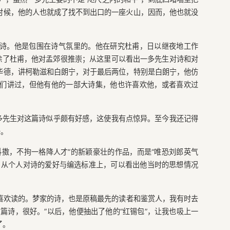
时候，他的人也就成了找不到出口的一座火山，因而，他也就没
诗。他是包围在诗气氛里的。他在研究杜甫，日以继夜地工作
除了杜甫，他对孟郊很推崇；从这里可以看出一多先生对诗和对
华德，讲柯勒滋和白朗宁，对于最后两位，特别是白朗宁，他仿
们讲过，但他有他的一部大诗集，他也许喜欢他，或者喜欢过
一多先生对这篇诗似乎颇有好感，这使我有点惊异。至今我还记得
子。
抖擞，不拘一格降人才”的新颖豪壮的作品，而是“唯恐刘郎英气
。从个人对诗的爱好与编选标准上，可以看出他当时的思想情况
喜欢读的。梦家的诗，也是原稿最先的读者和鉴赏人，我有时去
篇诗，很好。”以后，他便抽出了他的“红锡包”，让我也吸上一
了。