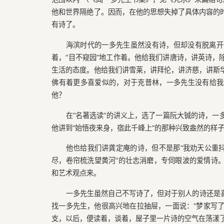
他和世界隔绝了。因而，在他的思想失掉了具体内容的
有诗了。
海滨时代的一多先生虽然没有诗，但却没有脱离开
着，“目不窥园”地工作着。他给我们讲唐诗，讲英诗，
生活的态度。他给我们讲雪莱，讲拜伦，讲济慈，讲斯
佛有着更多喜爱似的，对于克普林，一多先生没有给我
他？
在“名著选读”的讲义上，选了一篇阮大铖的诗，
他讲到“始悟夜来身，宿此千峰上”的那种兴致盎然的样
他也给我们讲龚定庵的诗，但不是那“我劝天公重
尽，卷帘梳洗望黄河”的壮志消磨，专伺眼波的爱情诗
和艺术观点来。
一多先生虽然自己不写诗了，但对于别人的诗还是
找一多先生，他很高兴地在拉抽屉，一面说：“梦家写了
支，以后，便读着，谈着，屋子里一片诗的空气在荡漾