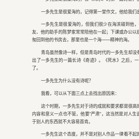
一多先生是很爱海的，记得第一堂作文，他给我们出
一多先生是很爱海的，但我们很少在海滨碰到他，
友、他的助手的陈梦家常常陪他在一起；下课或办公以
匆回到他的书房去，那里也是一个海——精神的海。
青岛虽然像诗一样，但是青岛时代的一多先生却没
出了一多先生的一篇长诗《奇迹》。《死水》之后，一
了。
一多先生为什么没有诗呢？
我看，可以从下面三点上去找出原因来：
这个时期，一多先生对于诗的成就和要求都是很高
内容和意义一点也不管，他要“严肃”，这当然是对人生
于别人的东西就不大容易首肯。
一多先生这个态度，并不是对别人作品一律看不起