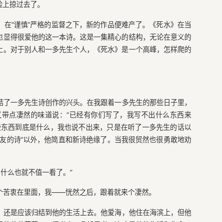
脸上掠过去了。
，在“谨慎”严格的监督之下，新的作品便难产了。《死水》在当
也显得很爱他的这一本诗。这是一集精心的结构，无论在意义的
上。对于别人和一多先生个人，《死水》是一个高峰，怎样爬的
结了一多先生诗创作的兴头。在我跟着一多先生的那些日子里，
带点凄然的味道说：“已经有你们写了，我写不出什么东西来
些东西到底是什么，我也说不出来，只是在听了一多先生的话以
友的诗”以外，他简直和新诗绝缘了。当我很贸然也很勇敢地劝
戴，什么也就不值一看了。”
个苦衷在里面，我——恍然之后，跟着就来个凄然。
，还是应该归结到他的生活上去。他爱海，他住在海滨上，但他