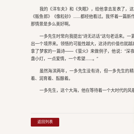
我的《洋车夫》和《失眠》，给他拿去发表了，这
《贩鱼郎》《像粒砂》……都经他看过。我怀着一篇新
那情景是多么美好啊。
一多先生时常向我提出“诗无达话”这句老话来。
出一个境界来。领悟的可能性越大，这诗的价值也就越高
拿了梦家的一篇诗——《萤火》来做例子，他说：“深
盏小灯，一点爱情，一个希望……。”
虽然海滨两年，一多先生没有诗，但一多先生的精
着、润育着、酝酿着。
一多先生，这个大海，他在等待着一个大时代的风
返回列表