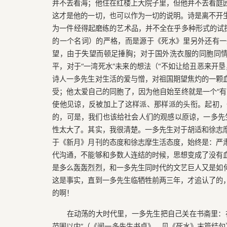
并不去看海；他住在红楼上大院子里，但他并不去看庭
这才是他的一切，也可以作为一切的说明。诗是离不开
为一件经得起磨练的艺术品，并不全在乎多种形式的试探
的一个名词）的严格，而是源于《死水》里另外还有一
望，由于失望而顿足捶胸；对于国外洗衣服的同胞同情，
平，对于“一湾死水”未来的想法（“不如让给丑恶来开
诗人一多先生对生活的爱与憎，对祖国期望焦灼的一颗
受；他太爱自己的同胞了，因为他自始至终就是一个“有
使他见谅，反被加上了这样派、那样派的头衔。起初，
的，可是，我们也该给社会人们的观感以原谅，一多先生
性太大了。其实，我很清楚。一多先生对于胡适和徐志
于《新月》月刊的态度和徐志摩生活态度，始终是：严
代沟通，不能够和多数人连结的时候，思想变成了没有
是多么轰轰烈烈，和一多先生同时代的文艺巨人又是如
这是事实，直到一多先生临牺牲前两三年，才追认了的
的啊！
在动荡的大时代里，一多先生把自己关在书斋里：
范围以内”（《闻一多先生书桌》，见《死水》末篇结句