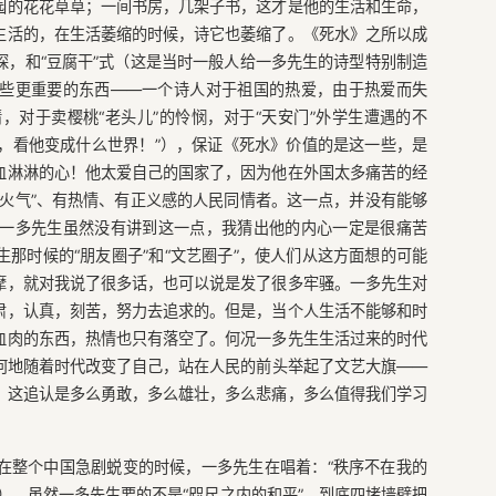
园的花花草草；一间书房，几架子书，这才是他的生活和生命，
生活的，在生活萎缩的时候，诗它也萎缩了。《死水》之所以成
，和“豆腐干”式（这是当时一般人给一多先生的诗型特别制造
些更重要的东西——一个诗人对于祖国的热爱，由于热爱而失
对于卖樱桃“老头儿”的怜悯，对于“天安门”外学生遭遇的不
垦，看他变成什么世界！”），保证《死水》价值的是这一些，是
血淋淋的心！他太爱自己的国家了，因为他在外国太多痛苦的经
火气”、有热情、有正义感的人民同情者。这一点，并没有能够
一多先生虽然没有讲到这一点，我猜出他的内心一定是很痛苦
那时候的“朋友圈子”和“文艺圈子”，使人们从这方面想的可能
摩，就对我说了很多话，也可以说是发了很多牢骚。一多先生对
肃，认真，刻苦，努力去追求的。但是，当个人生活不能够和时
血肉的东西，热情也只有落空了。何况一多先生生活过来的时代
何地随着时代改变了自己，站在人民的前头举起了文艺大旗——
，这追认是多么勇敢，多么雄壮，多么悲痛，多么值得我们学习
在整个中国急剧蜕变的时候，一多先生在唱着：“秩序不在我的
），虽然一多先生要的不是“咫尺之内的和平”，到底四堵墙壁把