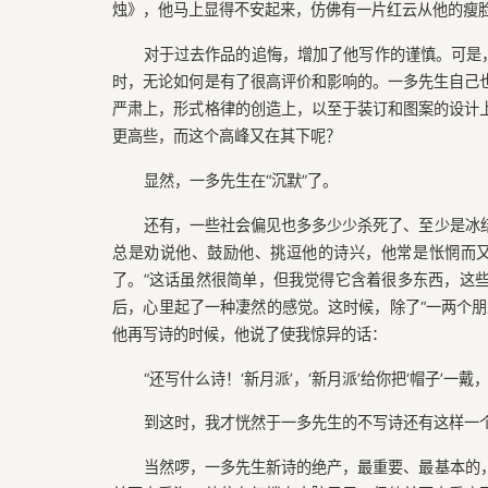
烛》，他马上显得不安起来，仿佛有一片红云从他的瘦
对于过去作品的追悔，增加了他写作的谨慎。可是
时，无论如何是有了很高评价和影响的。一多先生自己
严肃上，形式格律的创造上，以至于装订和图案的设计
更高些，而这个高峰又在其下呢？
显然，一多先生在“沉默”了。
还有，一些社会偏见也多多少少杀死了、至少是冰
总是劝说他、鼓励他、挑逗他的诗兴，他常是怅惘而又
了。”这话虽然很简单，但我觉得它含着很多东西，这
后，心里起了一种凄然的感觉。这时候，除了“一两个朋
他再写诗的时候，他说了使我惊异的话：
“还写什么诗！‘新月派’，‘新月派’给你把‘帽子’一
到这时，我才恍然于一多先生的不写诗还有这样一
当然啰，一多先生新诗的绝产，最重要、最基本的