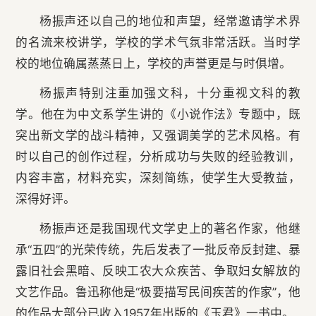
杨振声还以自己的地位和声望，经常邀请学术界
的名流来校讲学，学校的学术气氛非常活跃。当时学
校的地位确属蒸蒸日上，学校的声誉更是与时俱增。
杨振声特别注重加强文科，十分重视文科的教
学。他在为中文系学生讲的《小说作法》专题中，既
突出新文学的战斗精神，又强调美学的艺术风格。有
时以自己的创作过程，分析成功与失败的经验教训，
内容丰富，材料充实，深刻简练，使学生大受教益，
深得好评。
杨振声还是我国现代文学史上的著名作家，他继
承“五四”的光荣传统，先后发表了一批反帝反封建、暴
露旧社会黑暗、反映工农大众疾苦、争取妇女解放的
文艺作品。鲁迅称他是“极要描写民间疾苦的作家”，他
的作品大部分已收入1957年出版的《玉君》一书中。