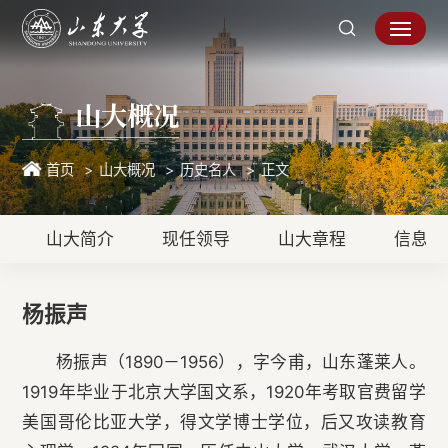
山大概况
首页
山大概况
历史名人
正文
山大简介
现任领导
山大章程
信息公
杨振声
杨振声（1890－1956），字今甫，山东蓬莱人。
1919年毕业于北京大学国文系，1920年考取官费留学
美国哥伦比亚大学，得文学博士学位，后又攻读教育