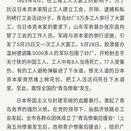
1925年4月，在上海工人大罢工的影响下，为了
抗议日本资本家阻止工人建立工会，开除、逮捕和私
刑拷打工会活动分子，青岛纱厂3万多工人举行了大罢
工。在日本资本家的要求下，山东军务督办张宗昌拘
禁了工会的工作人员。军阀与资本家的倒行逆施，引
发了5月25日又一次工人大罢工。5月28日，胶澳督办
温树德调集3000多人的军队包围了纱厂，开枪射击手
无寸铁的中国工人。工人中有8人当场死亡，17人受重
伤。有的工人避枪弹躲进了下水道，惨无人道的日本
资本家竟然堵上棉花包，把工人活活闷死在下水道
里。至此，震惊全国的“青岛惨案”发生。
日本帝国主义与封建军阀的血腥暴行，激起了青
岛各界的强烈义愤。在党的领导下，由胶济铁路总工
会发起，全市各群众团体成立了“青岛惨案后援会”（上
海五卅惨案发生后，改称青沪惨案后援会），组织广