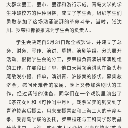
大群众罢工、罢市、罢课和游行示威。青岛大学的学
生冲破校方的种种阻挠，成立了学生会，组织学生们
勇敢参加了这场汹涌澎湃的革命斗争。当时，张沈
川、罗荣桓都被推选为学生会的负责人。
学生会决定自5月31日起全校罢课，并建立了总
务、财务、写作、演讲、募捐、演剧等组，分头展开
活动。根据学生会的分工，罗荣桓负责演讲和演剧组
的工作。在那段日子里，他白天带领演讲队在街头巷
尾散发小报、传单，演讲青、沪惨案的惨状，募集救
济金，慰问死难者的家属，晚上又参加演剧队的工
作。经过紧张的准备，同学们在一个戏院里演出了
《茶花女》和《可怜闺中月》，戏票义卖的钱交到了
青沪惨案后援会，用来支援青岛和上海工人的革命斗
争。受青岛学联的委托，罗荣桓还与工科同学彭明晶