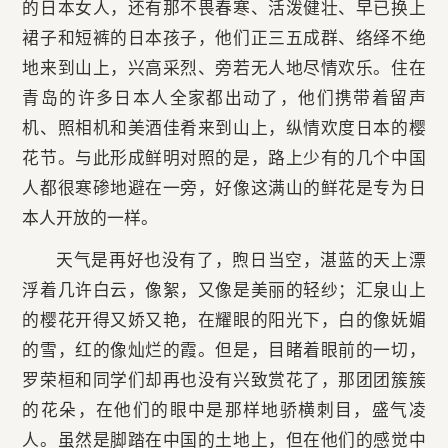
的日本女人，还有那不畏春寒、活泼健壮、早已换上
裙子和短裤的日本孩子，他们正三五成群、络绎不绝
地来到山上，兴高采烈、旁若无人地尽情欢乐。住在
青岛的许多日本人全家都出动了，他们携带着留声
机、照相机和美酒佳肴来到山上，纵情欢度日本的樱
花节。与此形成鲜明对照的是，路上少有的几个中国
人都很寒碜地避在一旁，好像这满山的鲜花是专为日
本人开放的一样。
天气是再好也没有了，煦日当空，湛蓝的天上漂
浮着几许白云，像絮，又像是美丽的轻纱；汇泉山上
的樱花开得又娇又艳，在耀眼的阳光下，白的像妩媚
的雪，红的像灿烂的霞。但是，目睹着眼前的一切，
罗荣桓和同学们却再也没有兴致赏花了，那团团簇簇
的花朵，在他们的眼中是那样地骄横刺目，盛气凌
人。虽然是脚踏在中国的土地上，但在他们的感觉中