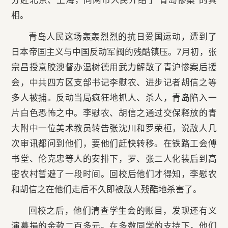
分赴北京、上海，向两市人民介绍了“青岛惨案”的真
相。
青岛人民这场轰轰烈烈的抗日爱国运动，遭到了
日本帝国主义与中国反动军阀的残酷镇压。7月初，张
宗昌授意胶澳督办温树德用武力解散了青沪惨案后援
会，中共四方区支部书记李慰农、进步记者胡信之等
多人被捕。反动当局疯狂地抓人、杀人，青岛陷入一
片白色恐怖之中。李慰农、胡信之通过交保释放的青
大附中一位美术教员转告张沈川和罗荣桓，说敌人几
次审讯都问到他们，要他们赶快转移。在铁路工会傅
书堂、伦克忠等人的安排下，罗、张二人化装后到高
密农村暂避了一段时间。回校后他们才得知，李慰农
和胡信之在他们走后不久即被敌人残酷地杀害了。
回校之后，他们清查学生会的账目，发现还有义
演募捐的余款二百多元。在多数同学的支持下，他们