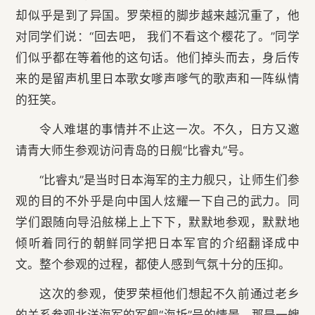
却似乎是到了异国。罗荣桓的脚步越来越沉重了，他
对同学们说：“回去吧， 我们不看这个樱花了。”同学
们似乎都在等着他的这句话。他们掉头而去，身后传
来的是留声机里日本歌女嗲声嗲气的歌声和一阵纵情
的狂笑。
令人难堪的事情并不止这一次。不久，日方又邀
请青大师生参观访问青岛的日舰“比睿丸”号。
“比睿丸”是当时日本海军的主力舰只，让师生们参
观的目的不外乎是向中国人炫耀一下自己的武力。同
学们跟随向导沿舷梯上上下下，默默地参观，默默地
倾听着同行的朝鲜同学把日本军官的介绍翻译成中
文。整个参观的过程，都使人感到气氛十分的压抑。
这次的参观，使罗荣桓他们想起不久前通过老乡