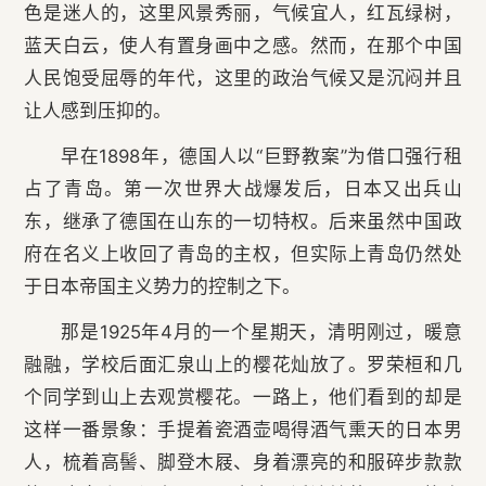
色是迷人的，这里风景秀丽，气候宜人，红瓦绿树，
蓝天白云，使人有置身画中之感。然而，在那个中国
人民饱受屈辱的年代，这里的政治气候又是沉闷并且
让人感到压抑的。
早在1898年，德国人以“巨野教案”为借口强行租
占了青岛。第一次世界大战爆发后，日本又出兵山
东，继承了德国在山东的一切特权。后来虽然中国政
府在名义上收回了青岛的主权，但实际上青岛仍然处
于日本帝国主义势力的控制之下。
那是1925年4月的一个星期天，清明刚过，暖意
融融，学校后面汇泉山上的樱花灿放了。罗荣桓和几
个同学到山上去观赏樱花。一路上，他们看到的却是
这样一番景象：手提着瓷酒壶喝得酒气熏天的日本男
人，梳着高髻、脚登木屐、身着漂亮的和服碎步款款