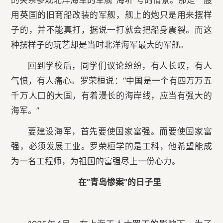
的关系参观北洋海军的军舰“海圻”号的情景。那是一艘
用英国的旧商船改装的军舰，舰上的炮只是用来摆样
子的，并不能真打，据说一打就会把船身震裂。而这
种摆样子的玩艺却是当时北洋海军最大的军舰。
回到学校后，同学们议论纷纷，有人长叹，有人
气愤，有人痛心。罗荣桓说：“中国是一个有四万万五
千万人口的大国，有着漫长的海岸线，应当有强大的
海军。”
要建设海军，首先要使国家富强。而要使国家富
强，必须发展工业。罗荣桓学的是工科，他希望能成
为一名工程师，为祖国的富强尽上一份心力。
在“青岛惨案”的日子里