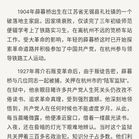
1904年薛暮桥出生在江苏省无锡县礼社镇的一个
破落地主家庭。因家境衰败，仅读完了三年初级师范
便辍学考上了铁路实习生，在离杭州不远的笕桥车站
工作。受大革命的影响，年轻的薛暮桥这时已开始探
索革命道路并积极参加了中国共产党，在杭州参与领
导铁路工人运动。
1927年蒋介石叛变革命后，由于叛徒告密，薛暮
桥与几位同志一起被捕，关押在杭州市的“陆军监狱”。
在狱中，他亲眼目睹许多共产党人生死关头仍孜孜不
倦读书、追求革命真理，受到强烈震撼。他深刻地领
悟到，共产党人在任何时候也不能虚度岁月。从此，
每当晨曦微露，他便凑近窗口，借着一缕晨光读书。
入夜，还在昏暗的灯光下艰难地辨认。当时这个监狱
共关押着三百多名政治犯，知识分子占多数。他们利