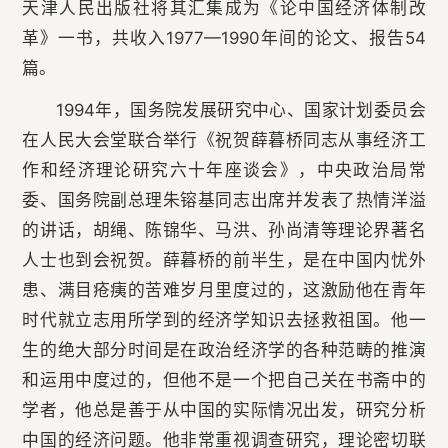
天津人民出版社将其汇集成为《论中国经济体制改
革》一书，共收入1977—1990年间的论文、报告54
篇。
1994年，国务院发展研究中心、国家计划委员会
在人民大会堂联合举行《祝贺薛暮桥同志从事经济工
作和经济理论研究六十年座谈会》，中央政治局常
委、国务院副总理朱镕基同志出席并发表了热情洋溢
的讲话，胡绳、陈锦华、马洪、孙尚清等理论界著名
人士也到会祝贺。薛暮桥的前半生，是在中国内忧外
患、满目疮痍的苦难岁月里度过的，这激励他在青年
时代就立志用所学到的经济学知识去拯救祖国。他一
生的绝大部分时间是在政治经济学的各种范畴的推演
和运用中度过的，但他不是一个把自己关在书斋中的
学者，他总是善于从中国的实际情况出发，研究分析
中国的经济问题。他非常重视调查研究，理论密切联