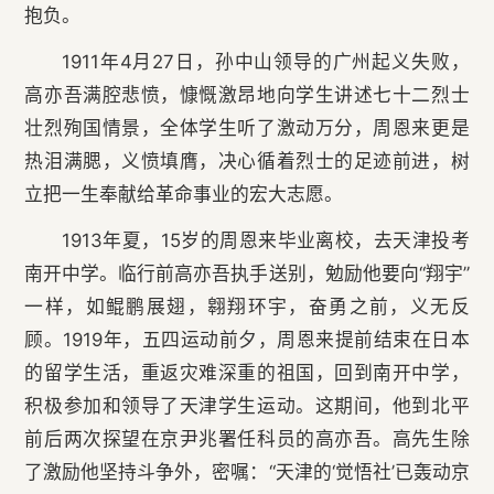
抱负。
1911年4月27日，孙中山领导的广州起义失败，
高亦吾满腔悲愤，慷慨激昂地向学生讲述七十二烈士
壮烈殉国情景，全体学生听了激动万分，周恩来更是
热泪满腮，义愤填膺，决心循着烈士的足迹前进，树
立把一生奉献给革命事业的宏大志愿。
1913年夏，15岁的周恩来毕业离校，去天津投考
南开中学。临行前高亦吾执手送别，勉励他要向“翔宇”
一样，如鲲鹏展翅，翱翔环宇，奋勇之前，义无反
顾。1919年，五四运动前夕，周恩来提前结束在日本
的留学生活，重返灾难深重的祖国，回到南开中学，
积极参加和领导了天津学生运动。这期间，他到北平
前后两次探望在京尹兆署任科员的高亦吾。高先生除
了激励他坚持斗争外，密嘱：“天津的‘觉悟社’已轰动京