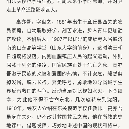
阳东关模范学校任教，为周恩来小学时恩师，并对其
走上革命道路影响甚大。
高亦吾，字盘之，1881年出生于章丘县西关的农
民家庭，自幼聪敏好学，刻苦求进，步入青年更加勤
奋攻读，不稍后人。1907年以优异的成绩考入省城济
南的山东高等学堂（山东大学的前身）。这时清王朝
日趋腐朽没落，内则血腥镇压人民的起义运动，外则
屈膝于列强的侵凌，国家民族正处于危亡之秋。高亦
吾激于民族的义愤和爱国的热情，不计安危，毅然剪
掉发辫，脱去长袍，奔走呼号，勇敢地领导省城学生
界反帝救国的斗争。反动当局对此视如水火，下令缉
拿，为此他不得不亡命东北，几次辗转来到沈阳。
1910年，经友人介绍在东关模范学校任教师。高亦吾
虽身在关外，仍不改其救国救民之志，他在所教的史
地课中，借题发挥，巧妙地讲述中国的现状和将来，