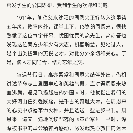
启发学生的爱国思想，受到学生的欢迎和爱戴。
1911年，随伯父来沈阳的周恩来正好转入这里读
五年级。教室内外，课堂上下，13岁的周恩来，很快
熟悉了这位气宇轩昂、忧国忧民的高先生。高亦吾也
发现这位南方少年少有大志，机智聪慧，见地过人，
是个出类拔萃的英俊之才，对他分外亲切和关心。于
是，俩人志同道合，结为忘年之交。
每遇节假日，高亦吾常和周恩来结伴外出，借机
讲述革命志士爱国事迹和英雄气概，直讲得周恩来热
血沸腾。遇见飞扬跋扈的外国人时，他就指出我们的
大好河山任列强践踏，是千古的奇耻大辱，在周恩来
的心灵中点播革命火种，并且选送一些进步书刊。周
恩来一遍又一遍地阅读邹容的《革命军》一书时，深
深被书中的革命精神所感动，激发起热心救国的远大