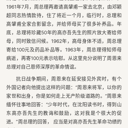
1961年7月，周总理再邀请高肈甫一家去北京，由邓颖
超同志热情款待，住了将近一个月，临行时，总理和
高肈甫全家合影留念，并给师母买了很多补养品。年
底，总理将珍藏50年的高亦吾先生的照片放大寄给师
母，同时致信问候。1962年，高母身体不适，周总理
寄给100元及药品补品等。1963年，周总理得知师母
病逝，再寄100元表示唁慰。从这里充分说明了周恩来
总理对自己恩师深厚的革命情谊。
抗日战争期间，周恩来在延安接见外宾时，有个
外国记者向他提出这样的问题：“周恩来将军，以你的
家世和出身，你是如何走上无产阶级道路的。”周恩来
缅怀往事地回答：“少年时代，在沈阳读书时，得到山
东高亦吾先生的教诲和鼓励，这对我是个很大的促
进。”周总理的回答， 应当是对高亦吾先生革命功绩的