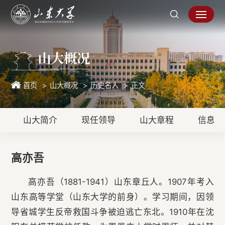
山大概况
首页
山大概况
历史名人
正文
山大简介
现任领导
山大章程
信息公
高亦吾
高亦吾（1881-1941）山东章丘人。1907年考入
山东高等学堂（山东大学的前身）。学习期间，因领
导省城学生反帝救国斗争被迫逃亡东北。1910年在沈