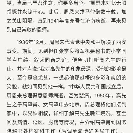
畿，当局已严密注意，你要多当心。”周恩来对此无限
感慨并永铭于心。此后，周恩来戎马倥偬数十载，加
之关山阻隔，直到1941年高亦吾在济南病逝，再未见
到自己崇敬的恩师。
1936年12月，周恩来代表党中央和平解决了西安
事变。期间，见到担任张学良将军机要秘书的小学同
学卢广绩，叙起同窗之谊，便急切打听高先生的行
止。并对卢说:“我对高先生的印象最深，受他的影响最
大，至今思念尤甚，一想起他那魁梧的身影和爽朗的
笑貌，就如同见到他一样。”中华人民共和国成立后，
周恩来总理得悉恩师病逝，甚为悲痛。1950年，高先
生之子高肈甫、女高肈申去北京，周总理将他们接到
家中，以兄妹相叙，详细了解高先生晚年境况，甚至
问及病情、延医、服药等情况，并介绍高肈甫到国务
院秘书处档案科工作（后调至淄博矿务局工作）。