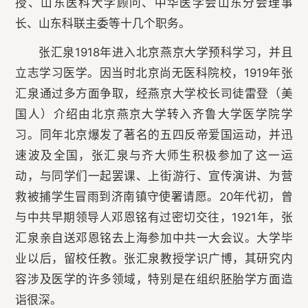
授、山东医科大学顾问、中华医学会山东分会理事
长、山东科联主委等十几个职务。
张汇泉1918年进入北京燕京大学预科学习，并且
立志学习医学。因当时北京尚无医科院校，1919年张
汇泉通过多方面争取，经燕京大学校长司徒雷登（美
国人）介绍由北京燕京大学转入齐鲁大学医学院学
习。同年北京爆发了著名的五四反帝爱国运动，并迅
速波及全国，张汇泉与齐大师生积极参加了这一运
动，与同学们一起罢课、上街游行、宣传演讲、为营
救被捕学生冒雨到济南镇守使署请愿。20年代初，曾
与中共早期领导人邓恩铭有过密切交往，1921年，张
汇泉亲自送邓恩铭去上海参加中共一大会议。大学毕
业以后，留校任教。张汇泉教授学识广博，其研究内
容涉及医学的许多领域，特别是在组织胚胎学方面造
诣很深。