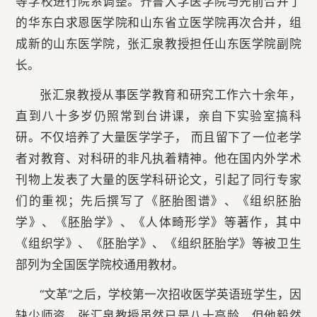
等学校进行院系调整。齐鲁大学医学院与先前合并了
的华东白求恩医学院和山东省立医学院再次合并，组
成新的山东医学院，张汇泉教授担任山东医学院副院
长。
张汇泉教授从事医学教育和研究工作六十余年，
直到八十多岁仍照常到台讲课，亲自下实验室搞科
研。不仅培养了大量医学学子， 而且留下了一位老学
者对教育、对科研的非凡执着精神。他在国内外学术
刊物上发表了大量的医学科研论文，引起了同行专家
们的重视；先后撰写了《胚胎图谱》、《组织胚胎
学》、《胚胎学》、《人体畸形学》等著作，其中
《组织学》、《胚胎学》、《组织胚胎学》等被卫生
部列为全国医学院校通用教材。
“文革”之后，学校第一次招收医学英语班学生，因
缺少师资，张汇泉教授虽然已是八十高龄，但他毅然