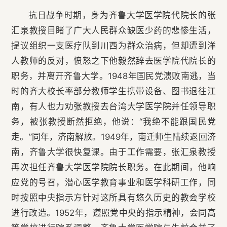
抗日战争时期，身为齐鲁大学医学院代院长的张
汇泉教授目睹了广大人民群众缺医少药的悲惨生活，
提议组织一支医疗队到川西为群众治病，但却遭到洋
人教师的反对，愤怒之下他毅然辞去医学院代院长的
职务，并离开齐鲁大学。1948年国民党溃败南逃，当
时的齐大校长率部分教师学生携带设备、图书退往江
南，有人也力劝张教授去台湾大学医学院并任领导职
务，被张教授断然拒绝，他说：“我绝不能跟国民党
走。”同年，济南解放。1949年，南迁师生陆续返回济
南，齐鲁大学很快复课。由于工作需要，张汇泉教授
再次担任齐鲁大学医学院院长职务。在此期间，他响
应党的号召，潜心医学教育事业和医学科研工作，同
时按照中央指示方针对这所具有悠久历史的教会学校
进行改造。1952年，遵照党中央的指示精神，会同高