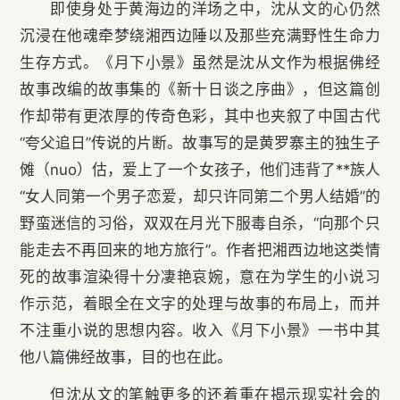
即使身处于黄海边的洋场之中，沈从文的心仍然
沉浸在他魂牵梦绕湘西边陲以及那些充满野性生命力
生存方式。《月下小景》虽然是沈从文作为根据佛经
故事改编的故事集的《新十日谈之序曲》，但这篇创
作却带有更浓厚的传奇色彩，其中也夹叙了中国古代
“夸父追日”传说的片断。故事写的是黄罗寨主的独生子
傩（nuo）估，爱上了一个女孩子，他们违背了**族人
“女人同第一个男子恋爱，却只许同第二个男人结婚”的
野蛮迷信的习俗，双双在月光下服毒自杀，“向那个只
能走去不再回来的地方旅行”。作者把湘西边地这类情
死的故事渲染得十分凄艳哀婉，意在为学生的小说习
作示范，着眼全在文字的处理与故事的布局上，而并
不注重小说的思想内容。收入《月下小景》一书中其
他八篇佛经故事，目的也在此。
但沈从文的笔触更多的还着重在揭示现实社会的