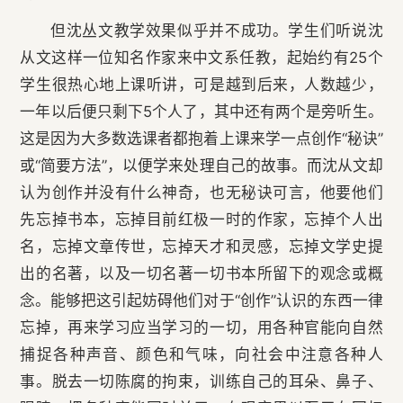
但沈丛文教学效果似乎并不成功。学生们听说沈
从文这样一位知名作家来中文系任教，起始约有25个
学生很热心地上课听讲，可是越到后来，人数越少，
一年以后便只剩下5个人了，其中还有两个是旁听生。
这是因为大多数选课者都抱着上课来学一点创作“秘诀”
或“简要方法”，以便学来处理自己的故事。而沈从文却
认为创作并没有什么神奇，也无秘诀可言，他要他们
先忘掉书本，忘掉目前红极一时的作家，忘掉个人出
名，忘掉文章传世，忘掉天才和灵感，忘掉文学史提
出的名著，以及一切名著一切书本所留下的观念或概
念。能够把这引起妨碍他们对于“创作”认识的东西一律
忘掉，再来学习应当学习的一切，用各种官能向自然
捕捉各种声音、颜色和气味，向社会中注意各种人
事。脱去一切陈腐的拘束，训练自己的耳朵、鼻子、