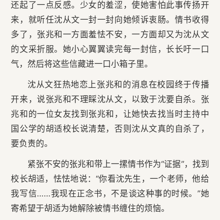
还起了一点反感。少女的羞涩，使她害怕此事传扬开
来，就听任沈从文一封一封向她倾诉衷肠。情书收得
多了，张兆和一方面羞怯不安，一方面却又为沈从文
的文采折服。她小心翼翼读完每一封信，长长吁一口
气，然后将这些信藏进一口小箱子里。
沈从文狂热地恋上张兆和的消息在校园终于传播
开来，说张兆和不理睬沈从文，以致于沈要自杀。张
兆和的一位女友找到张兆和，让她快去找当时主持中
国公学的胡适校长说清楚，否则沈从文真的自杀了，
要负责的。
紧张不安的张兆和带上一摞情书作为“证据”，找到
校长胡适，怯怯地说：“你看沈先生，一个老师，他给
我写信……我现在正念书，不是谈这种事的时候。”她
寄希望于胡适为她解除被情书缠住的烦恼。