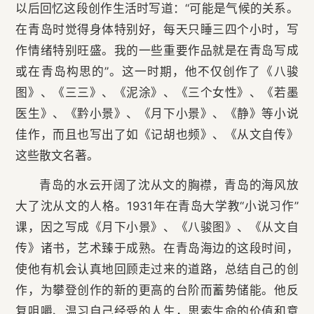
以后回忆这段创作生活时写道：“可能是气候的关系。
在青岛时觉得身体特别好，每天只睡三四个小时，写
作情绪特别旺盛。我的一些重要作品就是在青岛写成
或在青岛构思的”。这一时期，他不仅创作了《八骏
图》、《三三》、《泥涂》、《三个女性》、《若墨
医生》、《黔小景》、《月下小景》、《静》等小说
佳作，而且也写出了如《记胡也频》、《从文自传》
这些散文名著。
青岛的水云开阔了沈从文的胸襟，青岛的海风放
大了沈从文的人格。1931年在青岛大学教“小说习作”
课，因之写成《月下小景》、《八骏图》、《从文自
传》诸书，艺术臻于成熟。在青岛海边的这段时间，
使他有机会认真地回顾走过来的道路，总结自己的创
作，为攀登创作的新的更高的台阶而蓄势储能。他反
复咀嚼、温习自己经受的人生，思索生命的价值和意