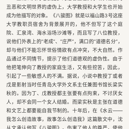
丑恶和文明世界的虚伪上，大学教授和大学生也开始
成为他描写的对象。《八骏图》就是以福山路3号这座
大学教职员宿舍为背景展开的，他不但写了这个庭
院、汇泉湾、海水浴场沙滩等，而且写了八位教授，
说他们外表上的“老成”、“庄严”，满口的“道德名分”，
却与他们不能忘怀世俗情欲有点冲突，不大自然。作
品通过不同情节，提示了他们道德观的虚伪性。由于
他把笔伸向了教授的家庭生活，又有些挖苦，因此，
引起了一些敏感人的不满。据说，小说中教授丁或者
戊是影射当时任青岛大学外文系主任兼图书馆长梁实
秋的。因为丁、戊教授都主张要有点拘束，不讨厌女
人，却不会同一个女人结婚。而梁实秋是主张在道德
和文艺上都要能自我节制的。十年后，在《水云——
我怎么创造故事，故事怎么创造我》这篇散文中，沈
从文承认他写《八骏图》，伤害了他人的尊严，使他