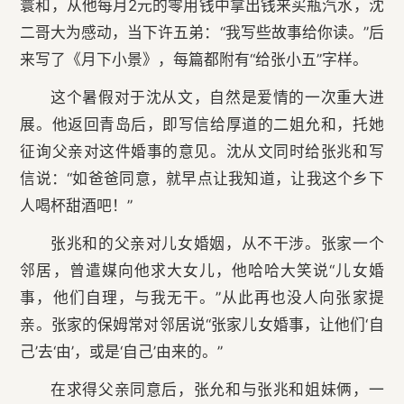
寰和，从他每月2元的零用钱中拿出钱来买瓶汽水，沈
二哥大为感动，当下许五弟：“我写些故事给你读。”后
来写了《月下小景》，每篇都附有“给张小五”字样。
这个暑假对于沈从文，自然是爱情的一次重大进
展。他返回青岛后，即写信给厚道的二姐允和，托她
征询父亲对这件婚事的意见。沈从文同时给张兆和写
信说：“如爸爸同意，就早点让我知道，让我这个乡下
人喝杯甜酒吧！”
张兆和的父亲对儿女婚姻，从不干涉。张家一个
邻居，曾遣媒向他求大女儿，他哈哈大笑说“儿女婚
事，他们自理，与我无干。”从此再也没人向张家提
亲。张家的保姆常对邻居说“张家儿女婚事，让他们‘自
己’去‘由’，或是‘自己’由来的。”
在求得父亲同意后，张允和与张兆和姐妹俩，一