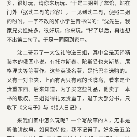
多，很好玩，请你来玩玩。”于是三姐到了旅馆，站在
门外（据沈二哥的形容），一见到沈二哥，便照二姐
的吩咐，一字不改的如小学生背书似的：“沈先生，我
家兄弟姐妹多，很好玩，你来玩。”背了以后，再也想
不出第二句了。于是一同回到家中。
沈二哥带了一大包礼物送三姐，其中全是英译精
装本的俄国小说。有托尔斯泰、陀斯妥也夫斯基、屠
格涅夫等等著作。这些英译名著，是托巴金选购的。
又有一对书夹，上面有两只有趣的长嘴鸟，看来是个
贵重东西。后来知道，为了买这些礼品，他卖了一本
书的版权。三姐觉得礼太贵重了，退了大部分书，只
收下《父与子》与《猎人日记》。
来我们家中怎么玩呢？一个写故事的人，无非是
听他讲故事。如何款待他，我不记得了。好象是五弟