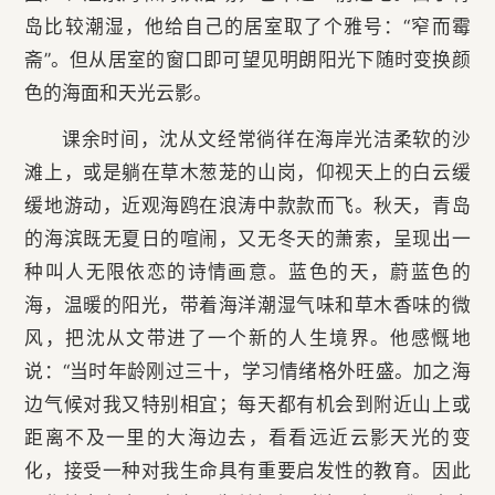
岛比较潮湿，他给自己的居室取了个雅号：“窄而霉
斋”。但从居室的窗口即可望见明朗阳光下随时变换颜
色的海面和天光云影。
课余时间，沈从文经常徜徉在海岸光洁柔软的沙
滩上，或是躺在草木葱茏的山岗，仰视天上的白云缓
缓地游动，近观海鸥在浪涛中款款而飞。秋天，青岛
的海滨既无夏日的喧闹，又无冬天的萧索，呈现出一
种叫人无限依恋的诗情画意。蓝色的天，蔚蓝色的
海，温暖的阳光，带着海洋潮湿气味和草木香味的微
风，把沈从文带进了一个新的人生境界。他感慨地
说：“当时年龄刚过三十，学习情绪格外旺盛。加之海
边气候对我又特别相宜；每天都有机会到附近山上或
距离不及一里的大海边去，看看远近云影天光的变
化，接受一种对我生命具有重要启发性的教育。因此