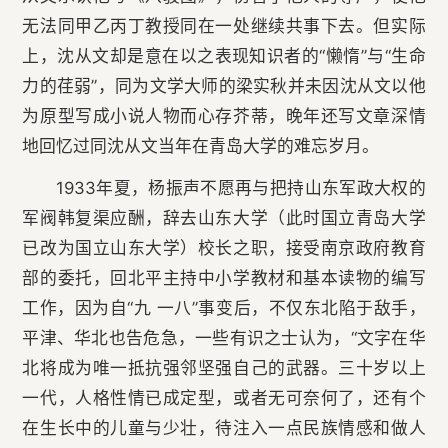
无法同甲乙丙丁教授同在一处继续共事下去。但实际
上，沈从文却是意在以之表现知识者的“懒惰”与“生命
力的荏弱”，同为文学大师的梁实秋并未因沈从文以他
为原型写成小说人物而心存芥蒂，晚年还写文章深情
地回忆过同沈从文当年在青岛大学的难忘岁月。
1933年夏，杨振声不愿再与把持山东军政大权的
军阀韩复渠应酬，辞去山东大学（此时国立青岛大学
已改为国立山东大学）校长之职，接受南京政府教育
部的委托，回北平主持中小学教材和基本读物的编写
工作，因为自“九 一八”事变后，不仅东北陷于敌手，
平津、华北也告危急，一些有识之士认为，“文字在华
北将成为唯一抵抗强邻坚强自己的武器。三十岁以上
一代，人格性情已成定型，或者无可奈何了，还有个
在生长中的儿童与少壮，待注入一点民族情感和做人