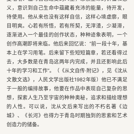
义，意识到自己生命中蕴藏着充沛的能量，待开发，
待使用。他从来也没有这样自信，这样心境虚廓，眼
目明爽。心若有所悟，若有所契，无滓渣，少凝滞，
逐渐进入一个最佳的创作状态，种种迹象表明，一个
创作高潮即将来临。他后来回忆说：“前一段十年，基
本上在学习用笔。后来留下些短短篇章，若还看得过
去，大多数是在青岛这两年内完成，并且还影响此后
十年的学习和工作”。（《从文自传·附记》，见《沈从
文散文选》，人民文学出版社1982年版）他已不满足
于一般的编排故事，他要在作品中表现自己复杂的思
想，探索人生乃至宇宙的种种奥秘，追求和描绘理想
的人性。可以说，沈从文后来写出的不朽名著《边
城》、《长河》也得力于青岛时期独到的思索和艺术
创造力的储备。