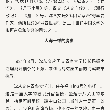
教。代表作有小说《八骏图》、《边城》、《长
河》、《月下小景》等，散文《从文自传》、《湘行
散记》、《湘西》等。沈从文是30年代“京派”的重要
作家，他所独辟的“湘西世界”，是二十世纪中国文学的
永恒意象和美好的回忆之一。
大海一样的胸襟
1931年8月，沈从文应国立青岛大学校长杨振声
之聘离开繁杂的上海，来到青岛这座美丽的海滨城市
执教。
沈从文在青岛大学时，住在福山路3号的小楼上。
这是一座大学的教职员宿舍楼，坐落于八关山的东
麓，拾步可到学校；距中山公园（当时为青岛第一公
园）、汇泉湾和海滨浴场，也不过一箭之地。由于青