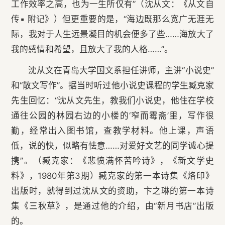
工作效率之高，也为一生所仅有”（沈从文：《从文自
传▪ 附记》）但更重要的是，“海边既那么宽广无涯无
际，我对于人生远景凝目的机会便多了些……海放大了
我的感情和希望，且放大了我的人格……”。
沈从文在青岛大学国文系担任讲师，主讲“小说史”
和“散文写作”。据当时听过他小说史课程的学生臧克家
先生回忆：“沈从文先生，教我们小说史，他住在学校
通往公园的林园右边的小楼的‘窄而霉斋’里，写作很
勤，经常出入图书馆，查教学材料。他上课，声语
低，说的快，似略有怯意……对爱好文艺的同学诚心提
携”。（臧克家：《悲愤满怀苦吟诗》，《新文学史
料》，1980年第3期）臧克家的第一本诗集《烙印》
出版时，就得到过沈从文的资助，卞之琳的第一本诗
集《三秋草》，是通过他的介绍，由“新月书店”出版
的。