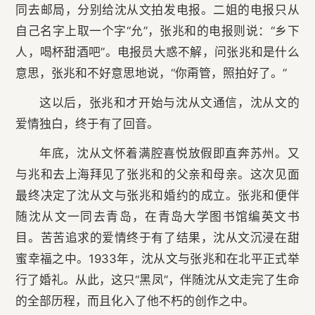
同去邮局，分别给沈从文拍发电报。二姐的电报只从
自己名字上取一个字“允”，张兆和的电报则说：“乡下
人，喝杯甜酒吧”。电报员大惑不解，问张兆和是什么
意思，张兆和不好意思地说，“你甭管，照拍好了。”
这以后，张兆和才开始与沈从文通信，沈从文的
爱情独白，终于有了回音。
年底，沈从文怀着满腔喜悦放假即直奔苏州。又
与兆和去上海拜见了张兆和的父亲和母亲。这次见面
最终决定了沈从文与张兆和婚约的成立。张兆和便伴
随沈从文一同去青岛，在青岛大学图书馆编英文书
目。苦苦追求的爱情终于有了结果，沈从文沉浸在甜
蜜幸福之中。1933年，沈从文与张兆和在北平正式举
行了婚礼。从此，这只“黑凤”，伴随沈从文走完了生命
的全部历程，而且化入了他不朽的创作之中。