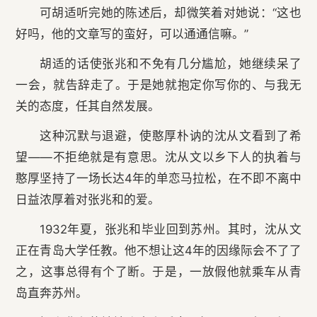
可胡适听完她的陈述后，却微笑着对她说：“这也
好吗，他的文章写的蛮好，可以通通信嘛。”
胡适的话使张兆和不免有几分尴尬，她继续呆了
一会，就告辞走了。于是她就抱定你写你的、与我无
关的态度，任其自然发展。
这种沉默与退避，使憨厚朴讷的沈从文看到了希
望——不拒绝就是有意思。沈从文以乡下人的执着与
憨厚坚持了一场长达4年的单恋马拉松，在不即不离中
日益浓厚着对张兆和的爱。
1932年夏，张兆和毕业回到苏州。其时，沈从文
正在青岛大学任教。他不想让这4年的因缘际会不了了
之，这事总得有个了断。于是，一放假他就乘车从青
岛直奔苏州。