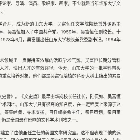
评论家、导演、演员、歌唱家、画家，不少就是当年华东大学文
礼。
东大学合并，成为新的山东大学。吴富恒任文学院院长兼外语系主
5年，吴富恒加入了中国共产党。1959年，吴富恒任副校长。十
1978年6月，吴富恒出任山东大学校长兼党委副书记。1984年
术领域里一贯保持着浓厚的活跃学术气氛。吴富恒长期分管科
人才、快出人才的有效途径。今天，山东大学的一批学科带头
的重点培养对象，他们都是吴富恒培植的科研大树上结出的累累
《文史哲》。《文史哲》最早由华岗校长任社长，陆侃如、吴富恒
学术园地。山东大学具有很高的知名度，在一定程度上来源于这
，筹集经费，寻求支援，自任编委会主任，亲自策划，亲自审
》仍是全国最有影响的文科学术刊物之一。
大学建立了由他兼任主任的美国文学研究室。这不但表现了他的远