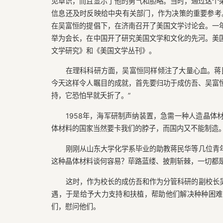
见卓识，而且显示了他的勇气和胆略。当时，通过这个
信息还及时反映给中央有关部门，作为决策的重要参考。
在吴富恒的提倡下，在济南召开了美国文学讨论会。一
举为会长，在中国开了研究美国文学和文化的先河。美
文学研究》和《美国文学丛刊》。
在理科科研方面，吴富恒同样倾注了大量心血。蒋
今天这样令人瞩目的成就，首先要归功于成仿吾、吴富
持，它恐怕早就夭折了。”
1958年，海军研制声纳装置，急需一种人造晶
体材料的国家当然要卡我们的脖子，而国内又不能制造
刚刚从山东大学化学系毕业的助教蒋民华等几位青
这种晶体材料谈何容易？荜路蓝缕、披荆斩棘，一切都
这时，作为校长的成仿吾和作为分管科研的副校长
遇，于是给予大力支持和扶植，帮助他们解决种种困难
们，慰问他们。