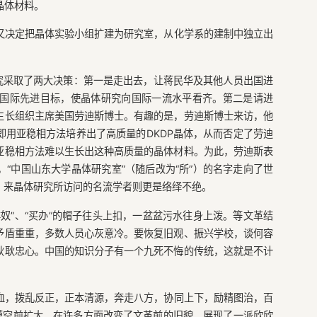
晶体材料。
又决定把晶体实验小组扩建为研究室，从化学系的建制中独立出
研究采取了两大决策：第一是走出去，让蒋民华及其他人员出国进
国际先进目标，使晶体研究向国际一流水平看齐。第二是请进
生长组织主席美国劳迪斯博士。有趣的是，劳迪斯博士来访，他
用亚稳相方法培养出了高质量的DKDP晶体，从而否定了劳迪
亚稳相方法难以生长出这种高质量的晶体材料。为此，劳迪斯表
“中国山东大学晶体研究室”（随后改为“所”）的名字走向了世
。来晶体研究所访问的名流学者则更是络绎不绝。
奴”、“买办”的帽子往头上扣，一盆盆污水往身上泼。等文革结
矛盾重重，多数人员心灰意冷。要恢复旧观、振兴学校，谈何容
耿耿忠心。中国的知识分子有一个九死不悔的传统，这就是不计
血，拨乱反正，正本清源，奔走八方，协同上下，励精图治，百
模空前扩大，在许多方面改变了文革前的旧貌，展现了一派欣欣