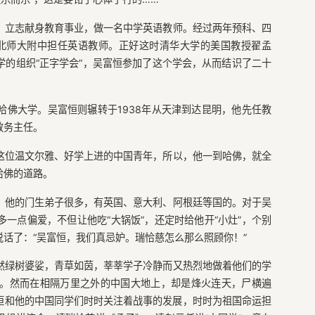
，立志献身教育事业，做一名中学英语教师。经过两年预科、四
入北师大附中担任英语教师。正好这时清华大学的美国教授翟孟
的组织“正字学会”，吴富恒参加了这个学会，从而结识了二十
哈佛大学。吴富恒则辗转于1938年从天津到达昆明，他先任教
教务主任。
这位温文尔雅、好学上进的中国青年，所以，他一到哈佛，就全
哈佛的道路。
，他的门生弟子很多，有英国、意大利、阿根廷等国的。对于吴
一点偏爱，不但让他吃“大锅饭”，还定时给他开“小灶”，个别
话了：“吴富恒，我们真忌妒。瑞恰慈怎么那么照顾你！”
然绿树婆娑，青草如茵，莘莘学子冷静而又热烈地做着他们的学
。然而在相隔万里之外的中国大地上，却是烽火连天，尸横遍
恒和他的中国同学们时时关注着战事的发展，时时为祖国命运担