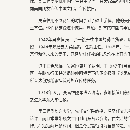
忧。吴富恒同哈佛中国学生会主席周一良发起举行中国思
向美国朋友宣传中国文化，宣传抗日。
吴富恒用不到两年的时间拿到了硕士学位。他的美
士学位。他们都觉得这个诚实、厚道、好学的中国青年
1942年吴富恒搭上了一艘开往中国的荷兰货轮，
授，1944年筹建云大英语系，任系主任。1945年，“
富恒和他未来的妻子、已经毕业任教的陆凡均在上面签
迫于白色恐怖，吴富恒离开了昆明，于1947年1
区，在胶东行署特派员姚仲明领导下的英文报纸《芝罘
所以这份报纸承担着对外宣传的任务。
1948年9月，吴富恒随军进入济南，参加接管山
之进入华东大学任教。
吴富恒到华东大学，先任文学院教授，后又任文艺
论课，而且常常带领文工团到山东各地演出。在文艺的
作只有短短两年多时间，但是令吴富恒引为自豪的是，