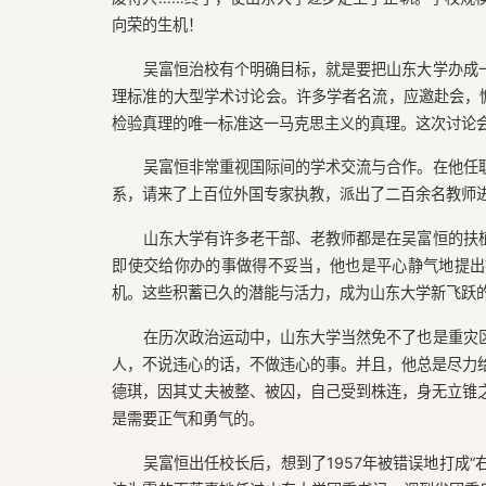
向荣的生机！
吴富恒治校有个明确目标，就是要把山东大学办成
理标准的大型学术讨论会。许多学者名流，应邀赴会，慷
检验真理的唯一标准这一马克思主义的真理。这次讨论
吴富恒非常重视国际间的学术交流与合作。在他任
系，请来了上百位外国专家执教，派出了二百余名教师
山东大学有许多老干部、老教师都是在吴富恒的扶
即使交给你办的事做得不妥当，他也是平心静气地提出
机。这些积蓄已久的潜能与活力，成为山东大学新飞跃
在历次政治运动中，山东大学当然免不了也是重灾
人，不说违心的话，不做违心的事。并且，他总是尽力
德琪，因其丈夫被整、被囚，自己受到株连，身无立锥
是需要正气和勇气的。
吴富恒出任校长后，想到了1957年被错误地打成“