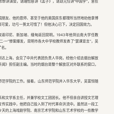
想讲演会，请瑞恰慈讲《孟子》，请赵元任讲“中国学”，意在
国朋友、他的恩师、甚至于他的美国房东都理所当然地劝他拿博
很可爱，功亏一篑太可惜了！但他决心已下，决定回国效力。
取道印尼、新加坡、缅甸返回昆明。1943年他到云南大学任教
一二·一”惨案爆发，昆明市各大中学校教师发表了“罢课宣言”，吴
了名。
月到达上海，会见了中共代表团负责人华岗，经他介绍去烟台解放
新闻》担任副主编。当时的烟台是整个解放区对外联系的窗口，
东师范学院的工作。接着，山东师范学院并入华东大学，吴富恒随
系和文学系主任，并兼学校文工团团长。他不但亲自讲授文艺理
宣传实践中，他把自己投入到了时代革命洪流中。虽然这一段工
今天的上海戏剧学院、南京艺术学院和山东艺术学校的一些教学