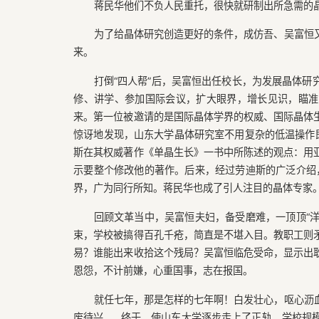
蒋民华他们不负人民重托，很快就研制出所急需的
为了给晶体研究创造更好的条件，成仿吾、吴富恒
来。
打倒“四人帮”后，吴富恒出任校长，为发展晶体
修、讲学、参加国际会议，扩大眼界，增长见识，瞄准
来。第一位被邀请的是国际晶体学界的权威、国际晶体
惊讶地发现，山东大学晶体研究室不用复杂的低温操作即
斯在其权威著作《单晶生长》一书中所陈述的观点：用
示要整个修改他的著作。后来，经过劳迪斯的广泛介绍，
界，广为同行所知。蒋民华也成了引人注目的晶体专家
回顾文革当中，吴富恒夫妇，备受磨难，一顶顶“洋
束，学校被搞得百孔千疮，简直是不堪入目。教职工则
易？谁能出来收拾这个残局？吴富恒临危受命，显示出
恩怨，不计前嫌，心重国事，志在报国。
就任七年，那是怎样的七年啊！白发壮心，呕心沥
废待兴……终于，使山东大学逐步走上了正轨。学校规