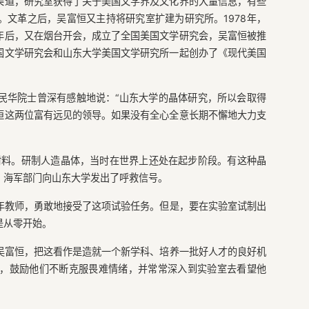
渠道，研究室获得了关于美国文学界及文化界的大量信息，有些
文革之后，吴富恒又主持将研究室扩建为研究所。1978年，
年后，又在烟台开会，成立了全国美国文学研究会，吴富恒被推
国文学研究会和山东大学美国文学研究所一起创办了《现代美国
民华院士曾深有感触地说：“山东大学的晶体研究，所以会取得
恒这两位富有远见的领导。如果没有全心全意长期不懈地大力支
体材料。研制人造晶体，当时在世界上还处在起步阶段。有这种晶
。海军部门向山东大学发出了呼救信号。
年教师，勇敢地接受了这项试验任务。但是，要在实验室试制出
是从零开始。
吴富恒，把这看作是造就一个新学科、培养一批好人才的良好机
，鼓励他们不断克服畏难情绪，并常常深入到实验室去看望他