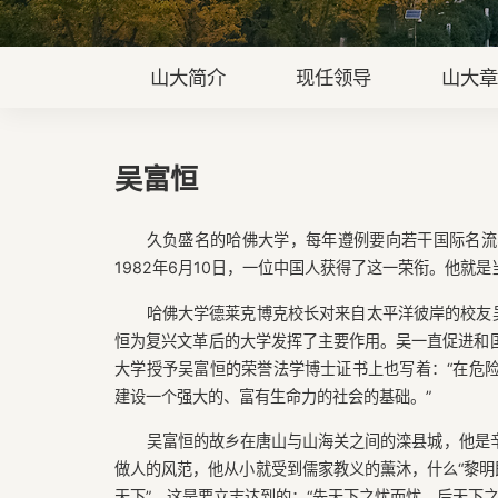
山大简介
现任领导
山大
吴富恒
久负盛名的哈佛大学，每年遵例要向若干国际名流
1982年6月10日，一位中国人获得了这一荣衔。他就
哈佛大学德莱克博克校长对来自太平洋彼岸的校友吴
恒为复兴文革后的大学发挥了主要作用。吴一直促进和国
大学授予吴富恒的荣誉法学博士证书上也写着：“在危
建设一个强大的、富有生命力的社会的基础。”
吴富恒的故乡在唐山与山海关之间的滦县城，他是
做人的风范，他从小就受到儒家教义的薰沐，什么“黎明
天下”，这是要立志达到的；“先天下之忧而忧，后天下