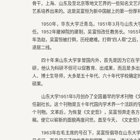
骨干，上海、山东及至北京等地文艺界的一些知名文艺
艺系培养出来的。这是吴富恒为新中国献上的第一份厚
1950年，华东大学迁青岛，1951年3月与山
任。1952年撤掉院的建制，吴富恒改任教务长。195
年浩劫，吴富恒被打倒，历经磨难。打倒“四人帮”之后，
退居二线。
四十年来山东大学享誉国内外，首先是因为它在学
研，他认为科研不但可以促教育、出成果，而且是多出
人、博士生导师，大多是五十年代、六十年代学校确定
硕果。
山东大学1951年5月创办了全国最早的学术刊物
任副社长。这个刊物是五十年代国内学术界一个活跃的
个刊物。文革后，为恢复《文史哲》，吴富恒奔走各方
稿，使它以崭新的面貌再度问世。直至今天，《文史哲
1963年在毛主席的号召下，吴富恒倡导在山东