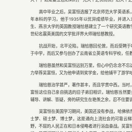
高中毕业之后，吴富恒选报了北京师范大学英语系
年本科的学习，他于1935年以优异成绩毕业，并进
生、燕京大学的英国教授瑞恰慈建立了一个研究英语教学
世纪名震英美国的文学批评界大师瑞恰慈教授。
抗战开始，北平沦陷。瑞恰慈回伦敦，而后受聘于
于中学，而后又参与创办了云南省立英语专科学校，任
瑞恰慈虽然和吴富恒远别万里，但心中仍念念不忘
力举荐吴富恒，又为他申请到奖学金，给他铺平了游学
瑞恰慈治学甚严，著作甚丰，而且学贯中西。当时
富恒这位自己亲自挑选的旧子弟旧相识，瑞恰慈当然要多
辅导、讲解、答疑，旁的研究生在艳羡之余，忍不住要说
吴富恒在美国学习期间，美国还没有参战，哈佛依
士梦、硕士梦、博士梦。这是通向上流社会的可靠云梯
野，不屈的人民正在和日本侵略者进行浴血奋战。吴富