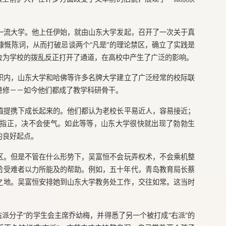
一流大学。他上任伊始，就由山东大学发起，召开了一次关于真
慨陈词，从而打破忌谈两个“凡是”的理论禁区，确立了实践是
会为学校的拨乱反正打开了通道，在高校中产生了广泛的影响。
职内，山东大学和哈佛等许多名牌大学建立了广泛经常的校际联
进修－－如今他们都成了教学科研骨干。
植提携下成长起来的。他们都认为老校长平易近人，容易接近；
指正，决不会使气。如此等等，山东大学很快就出现了勃勃生
的良好起点。
区。但是不管在什么形势下，吴富恒不会玩弄权术，不会乘机整
给受难者以力所能及的帮助。例如，五十年代，青岛教育局长蔡
之地。吴富恒安排她到山东大学教务处工作，交往如常。这当时
右派分子”的学生会主席乔幼梅，并得悉了另一个被打成“右派”的