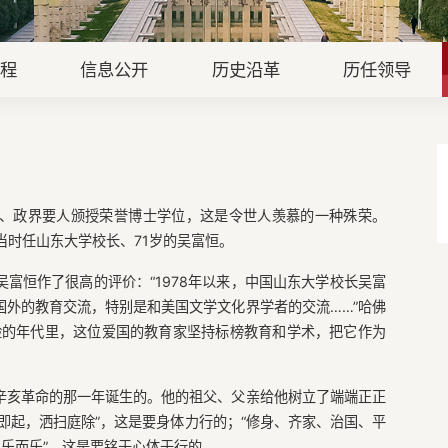
章程
信息公开
历史沿革
历任领导
、政界要人颁授荣誉博士学位，这是令世人羡慕的一种殊荣。
是当时任山东大学校长、71岁的吴富恒。
富恒作了很高的评价：“1978年以来，中国山东大学校长吴富
外的教育交流，特别是和美国文学文化界学者的交流……”哈佛
险的年代里，这位爱国的教育家坚持标榜教育和学术，把它作为
辛亥革命的那一年诞生的。他的祖父、父亲给他树立了端端正正
即起，洒扫庭除”，这是要身体力行的；“修身、齐家、治国、平
之乐而乐”，这是要铭于心体于行的……