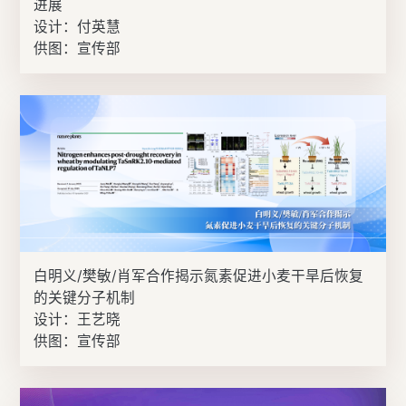
进展
设计：付英慧
供图：宣传部
白明义/樊敏/肖军合作揭示氮素促进小麦干旱后恢复
的关键分子机制
设计：王艺晓
供图：宣传部