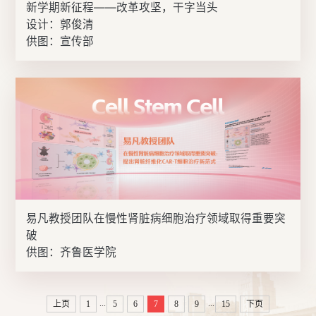
新学期新征程——改革攻坚，干字当头
设计：郭俊清
供图：宣传部
易凡教授团队在慢性肾脏病细胞治疗领域取得重要突
破
供图：齐鲁医学院
...
...
上页
1
5
6
7
8
9
15
下页